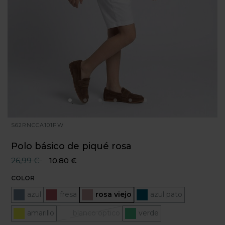
S62RNCCA101PW
Polo básico de piqué rosa
Precio reducido desde
hasta
26,99 €
10,80 €
COLOR
azul
fresa
Seleccionado
rosa viejo
azul pato
amarillo
blanco optico
verde