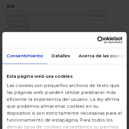
SIZE
3-4 años
4-5 años
5-6 años
7-8 años
9-10 años
11-12 años
Ayuda sobre tallas
Consentimiento
Detalles
Acerca de las cookies
Añadir a la cesta
Esta página web usa cookies
Las cookies son pequeños archivos de texto que
DESCRIPCIÓN
las páginas web pueden utilizar parahacer más
eficiente la experiencia del usuario. La ley afirma
COMPOSICIÓN
que podemos almacenar cookies en su
GUÍA DE TALLAS
dispositivo si son estrictamente necesarias para el
funcionamiento de estapágina. Para todos los
DEVOLUCIONES
demás tipos de cookies necesitamos su permiso.