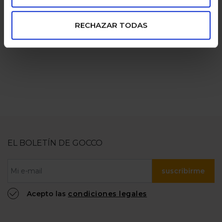
pagos seguros
familias
RECHAZAR TODAS
numerosas
100% confiable
EL BOLETÍN DE GOCCO
suscribirme
Acepto las
condiciones legales