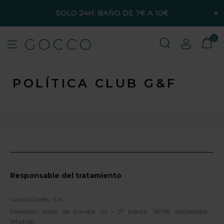
×
SOLO 24H: BAÑO DE 7€ A 10€
0
POLÍTICA CLUB G&F
Responsable del tratamiento
Gocco Confec, S.A.
Dirección: Avda. de Europa, 22 – 3ª planta, 28108 Alcobendas
(Madrid)