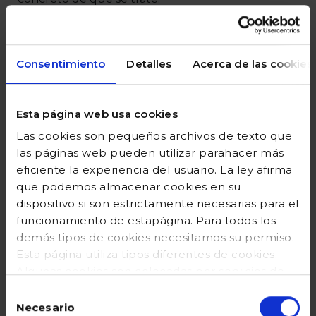
POLÍTICA DE
CAMBIOS/DEVOLUCIONES
Consentimiento
Detalles
Acerca de las cookies
Derecho de Desistimiento
Tiene usted derecho a desistir del presente
Esta página web usa cookies
contrato en un plazo de 14 días naturales a
contar desde la recepción del pedido, sin
Las cookies son pequeños archivos de texto que
necesidad de justificación. Sólo debe
las páginas web pueden utilizar parahacer más
cumplimentar y enviar el presente formulario
*
eficiente la experiencia del usuario. La ley afirma
si desea desistir del contrato y enviarlo a la
que podemos almacenar cookies en su
atención del Departamento de Atención al
dispositivo si son estrictamente necesarias para el
Cliente de Gocco Confec, mediante carta al
funcionamiento de estapágina. Para todos los
domicilio Avda. de Europa, 22 – 3ª planta, 28108
demás tipos de cookies necesitamos su permiso.
Alcobendas (Madrid), mediante FAX al número
Esta página utiliza tipos diferentes de cookies.
34 91 729 39 88 o enviando un mail a
Algunas cookies son colocadas por servicios de
clienteonline@gocco.com
terceros que aparecen ennuestras páginas. En
Selección
cualquier momento puede cambiar o retirar su
Necesario
de
*
Por la presente le comunico que desisto de mi