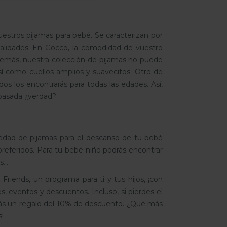
estros pijamas para bebé. Se caracterizan por
calidades. En Gocco, la comodidad de vuestro
Además, nuestra colección de pijamas no puede
así como cuellos amplios y suavecitos. Otro de
s los encontrarás para todas las edades. Así,
 pasada ¿verdad?
edad de pijamas para el descanso de tu bebé
preferidos. Para tu bebé niño podrás encontrar
...
iends, un programa para ti y tus hijos, ¡con
, eventos y descuentos. Incluso, si pierdes el
birás un regalo del 10% de descuento. ¿Qué más
!