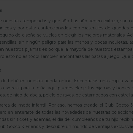
s
e nuestras temporadas y que año tras año tienen exitazo, son nu
 únicos y por estar confeccionados con materiales de grandes 
 equipo de diseño se vuelca en elegir los mejores materiales. 
sencillas, sin ningún peligro para las manos y bocas inquietas, 
n nuestros pijamas es porque la mayoría de nuestros estampado
ero esto no es todo! También encontrarás las batas a juego. Qué
é
de bebé en nuestra tienda online. Encontrarás una amplia vari
o especial para tu niña, aquí puedes elegir tus pijamas y bodies 
, de nido de abeja, pelele de rayas, de estampados con estrellas
rca de moda infantil. Por eso, hemos creado el Club Gocco & Fr
imero en enterarte de todas las novedades de nuestras colecciones
ndas sin ticket y además, el día del cumpleaños de tu hijo reci
club Gocco & Friends y descubre un mundo de ventajas exclusivas