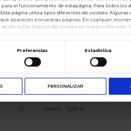
 para el funcionamiento de estapágina. Para todos los 
sta página utiliza tipos diferentes de cookies. Algunas
os que aparecen ennuestras páginas. En cualquier mom
o desde la Declaración de cookies en nuestro sitio web
es somos, cómo puede contactarnos y cómo procesamos
kies (https://www.gocco.es/cookies-policy.html)
Preferencias
Estadística
S
PERSONALIZAR
Pijama de bebé corto rosa
Precio reducido desde
hasta
29,99 €
12,00 €
Valoración del cliente 3,3 de 5