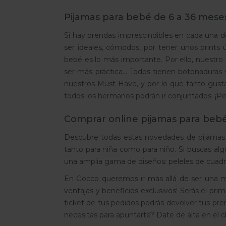
Valoración del cliente 5 de 5
Pijamas para bebé de 6 a 36 mese
Si hay prendas imprescindibles en cada una d
ser ideales, cómodos, por tener unos prints
bebé es lo más importante. Por ello, nuestro
ser más práctica... Todos tienen botonaduras 
nuestros Must Have, y por lo que tanto gusta
todos los hermanos podrán ir conjuntados. ¡P
Comprar online pijamas para beb
Descubre todas estas novedades de pijamas 
tanto para niña como para niño. Si buscas alg
una amplia gama de diseños: peleles de cuadros
En Gocco queremos ir más allá de ser una ma
ventajas y beneficios exclusivos! Serás el pr
ticket de tus pedidos podrás devolver tus pre
necesitas para apuntarte? Date de alta en el 