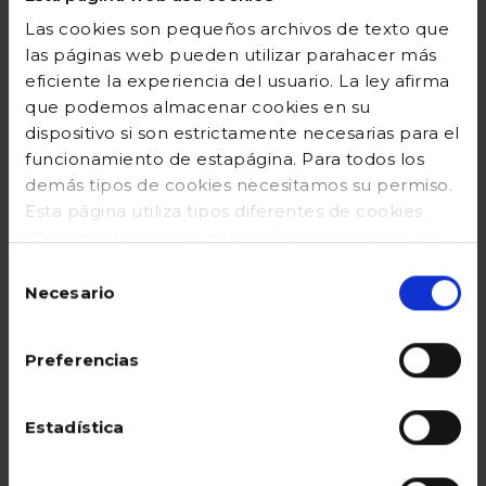
Las cookies son pequeños archivos de texto que
las páginas web pueden utilizar parahacer más
eficiente la experiencia del usuario. La ley afirma
que podemos almacenar cookies en su
dispositivo si son estrictamente necesarias para el
funcionamiento de estapágina. Para todos los
demás tipos de cookies necesitamos su permiso.
Esta página utiliza tipos diferentes de cookies.
Algunas cookies son colocadas por servicios de
Chaqueta con
terceros que aparecen ennuestras páginas. En
Selección
ondas azul
cualquier momento puede cambiar o retirar su
Necesario
de
consentimiento desde la Declaración de cookies
consentimiento
en nuestro sitio web. Obtenga más información
Precio reducido desde
hasta
42,99 €
17,20 €
Preferencias
sobre quiénes somos, cómo puede contactarnos
y cómo procesamos los datos personales en
Añadir
nuestraPolítica de cookies
Estadística
(https://www.gocco.es/cookies-policy.html)
Valoración del cliente 3,1 de 5