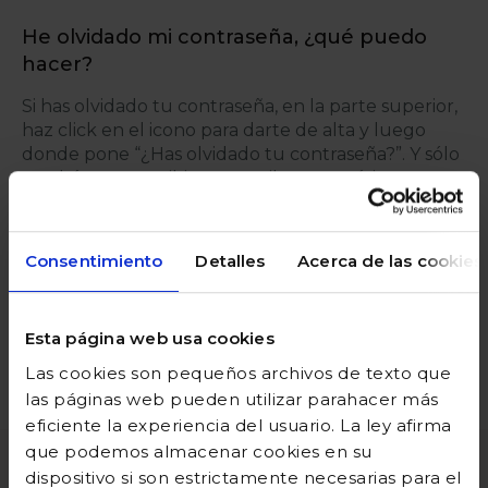
He olvidado mi contraseña, ¿qué puedo
hacer?
Si has olvidado tu contraseña, en la parte superior,
haz click en el icono para darte de alta y luego
donde pone “¿Has olvidado tu contraseña?”. Y sólo
tendrás que escribir tu e-mail y automáticamente
te enviaremos tu contraseña al mail.
Consentimiento
Detalles
Acerca de las cookies
Una vez que me he registrado, ¿cómo
puedo modificar mis datos?
Accede a tu cuenta, en la parte superior de la
Esta página web usa cookies
página y en el apartado “Mis datos”, podrás
Las cookies son pequeños archivos de texto que
modificar lo que desees, acuérdate de darle luego
las páginas web pueden utilizar parahacer más
a “Guardar”.
eficiente la experiencia del usuario. La ley afirma
que podemos almacenar cookies en su
dispositivo si son estrictamente necesarias para el