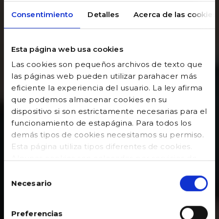
Consentimiento
Detalles
Acerca de las cookies
Esta página web usa cookies
Las cookies son pequeños archivos de texto que
las páginas web pueden utilizar parahacer más
eficiente la experiencia del usuario. La ley afirma
que podemos almacenar cookies en su
dispositivo si son estrictamente necesarias para el
funcionamiento de estapágina. Para todos los
demás tipos de cookies necesitamos su permiso.
Esta página utiliza tipos diferentes de cookies.
Algunas cookies son colocadas por servicios de
terceros que aparecen ennuestras páginas. En
Selección
cualquier momento puede cambiar o retirar su
Necesario
de
consentimiento desde la Declaración de cookies
consentimiento
en nuestro sitio web. Obtenga más información
Preferencias
sobre quiénes somos, cómo puede contactarnos