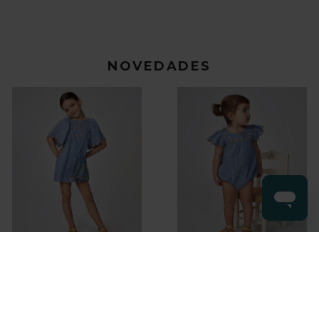
NOVEDADES
PRIMERA
PUESTA
Vestido con
Ranita con
bordados azul
bordados azul
0-12 meses
claro
claro
BEBÉ