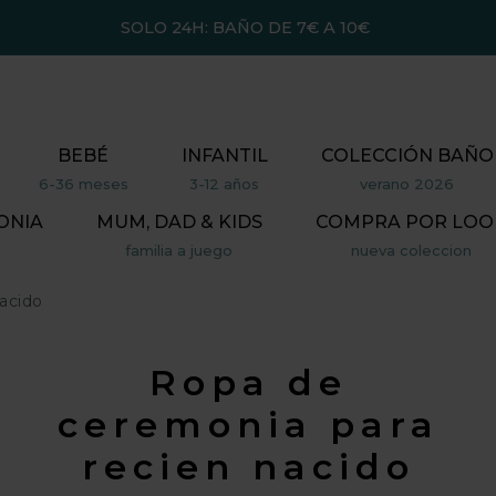
SOLO 24H: BAÑO DE 7€ A 10€
BEBÉ
INFANTIL
COLECCIÓN BAÑO
6-36 meses
3-12 años
verano 2026
ONIA
MUM, DAD & KIDS
COMPRA POR LOO
familia a juego
nueva coleccion
acido
Ropa de
ceremonia para
recien nacido