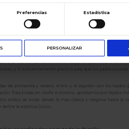
kies (https://www.gocco.es/cookies-policy.html)
tizo para bebés recién nacidos pensando en ese equilibrio ta
Preferencias
Estadística
do. Los diseños combinan una estética clásica renovada con d
co sabemos que un bautizo también es un maratón de brazos, ca
: looks elegantes para los invitados más peque
S
PERSONALIZAR
de las experiencias más emocionantes y más exigentes que pued
tos a la vez: ser suficientemente elegante para estar a la alt
tas, y lo suficientemente práctica para que los padres puedan 
 de primavera y verano, el lino y el algodón son los tejidos p
ración. Para bodas en otoño e invierno, apostamos por tejidos más
os estilos de boda: desde la más clásica y religiosa hasta la c
 define la estética Gocco.