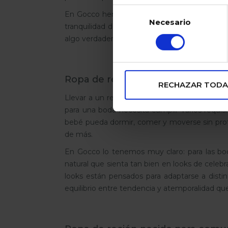
en nuestraPolítica de coo
Selección
En Gocco hemos diseñado nuestra ropa de bau
Necesario
de
tranquilidad de saber que tu bebé está cómo
consentimiento
algo verdaderamente especial. Porque en Goc
Ropa de recién nacido para bodas
RECHAZAR TODA
Llevar a un recién nacido a una boda es una 
para una boda necesita cumplir varios requisi
bebé pueda dormir, comer y moverse sin protes
de más.
En Gocco lo tenemos muy claro: para las bodas
natural que sienta tan bien en looks de celeb
looks están pensados para adaptarse a distint
equilibrio entre tendencia y atemporalidad que