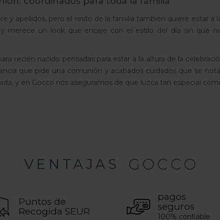
ón: coordinados para toda la familia
y apellidos, pero el resto de la familia también quiere estar a 
, y merece un look que encaje con el estilo del día sin que 
 recién nacido pensadas para estar a la altura de la celebración.
gancia que pide una comunión y acabados cuidados que se nota
la vida, y en Gocco nos aseguramos de que luzca tan especial co
VENTAJAS
pagos
Puntos de
seguros
Recogida SEUR
100% confiable