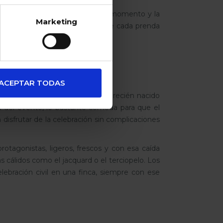
n especial entre la emoción del momento y la
Marketing
etalles artesanales que hacen de cada prenda
ricias y pequeños imprevistos.
ños
ACEPTAR TODAS
e vivir una familia. La ropa de recién nacido
ura del evento, lo bastante cómoda para que el
disfrutar de la celebración sin complicaciones
rotagonistas, ligeros, frescos y con esa caída
 cálidos como el jacquard o el terciopelo. Los
elebración civil en una finca, siempre con ese