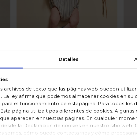
Detalles
A
e
Conjunto ranita con smock blanco
y capota
ies
 archivos de texto que las páginas web pueden utilizar
Precio reducido desde
hasta
62,99 €
25,20 €
o. La ley afirma que podemos almacenar cookies en su di
 para el funcionamiento de estapágina. Para todos los 
Valor
Valoración del cliente 3,3 de 5
sta página utiliza tipos diferentes de cookies. Algunas
 nacidos: el look perfecto para su gran día
os que aparecen ennuestras páginas. En cualquier mom
o desde la Declaración de cookies en nuestro sitio web
ra gran celebración de su bebé. Ese momento en el que el recién
es somos, cómo puede contactarnos y cómo procesamos
a a la altura.