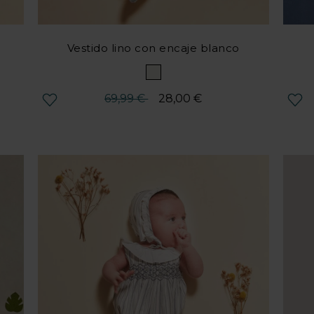
e
Vestido lino con encaje blanco
Precio reducido desde
hasta
69,99 €
28,00 €
Valoración del cliente 4,8 de 5
Valor