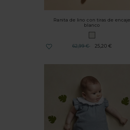
Ranita de lino con tiras de encaj
blanco
Precio reducido desde
hasta
62,99 €
25,20 €
Valoración del cliente 3,4 de 5