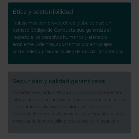
Ética y sostenibilidad
Trabajamos con proveedores globales bajo un
estricto Código de Conducta que garantiza el
respeto a los derechos humanos y al medio
ambiente. Además, apostamos por embalajes
sostenibles y prendas fáciles de reciclar (monofibra).
Seguridad y calidad garantizada
Sometemos cada prenda a rigurosos controles en
laboratorios internacionales para asegurar la ausencia
de sustancias dañinas y peligrosas. Prestamos
especial atención a técnicas de estampación y color,
pruebas de lavado, pilling, resistencia y elasticidad.