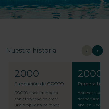
Nuestra historia
‹
›
2000
2000
Fundación de GOCCO
Primera tien
GOCCO nace en Madrid
Abrimos nuestra
con el objetivo de crear
tienda física a fi
una propuesta de moda
año, en Madrid, 