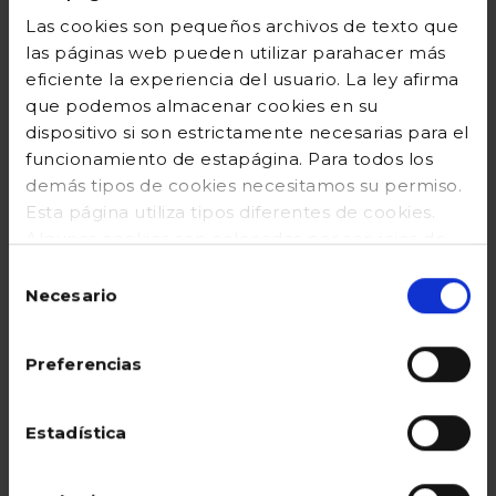
VENTAJAS
Las cookies son pequeños archivos de texto que
las páginas web pueden utilizar parahacer más
eficiente la experiencia del usuario. La ley afirma
que podemos almacenar cookies en su
dispositivo si son estrictamente necesarias para el
Puntos de
envío gratuito
funcionamiento de estapágina. Para todos los
Recogida SEUR
a partir de 65€
demás tipos de cookies necesitamos su permiso.
Esta página utiliza tipos diferentes de cookies.
(excepto Canarias)
Algunas cookies son colocadas por servicios de
terceros que aparecen ennuestras páginas. En
Selección
cualquier momento puede cambiar o retirar su
Necesario
de
consentimiento desde la Declaración de cookies
consentimiento
en nuestro sitio web. Obtenga más información
Preferencias
sobre quiénes somos, cómo puede contactarnos
y cómo procesamos los datos personales en
nuestraPolítica de cookies
Estadística
pagos seguros
familias
(https://www.gocco.es/cookies-policy.html)
numerosas
100% confiable