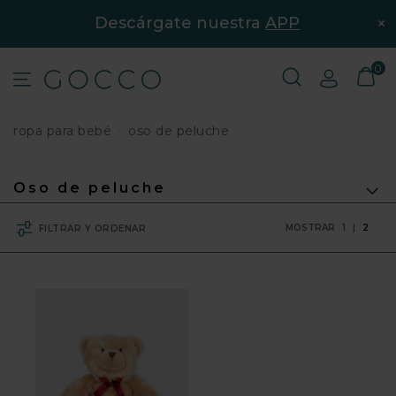
×
Descárgate nuestra
APP
0
ropa para bebé
oso de peluche
Oso de peluche
MOSTRAR
1
|
2
FILTRAR Y ORDENAR