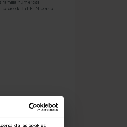
 familia numerosa.
de socio de la FEFN como
cerca de las cookies