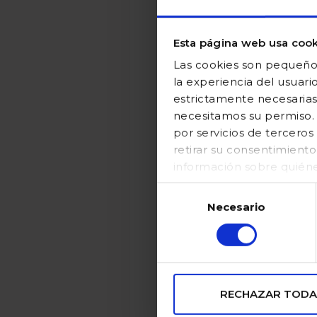
Esta página web usa cook
Las cookies son pequeños
la experiencia del usuari
estrictamente necesarias
necesitamos su permiso. E
por servicios de tercer
retirar su consentimient
información sobre quién
en nuestraPolítica de coo
Selección
Necesario
de
consentimiento
RECHAZAR TODA