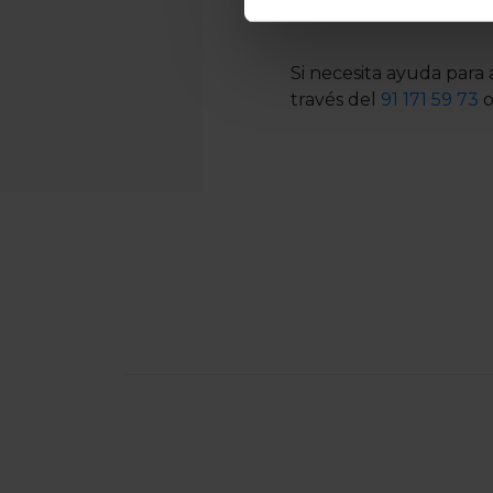
Si necesita ayuda para 
través del
91 171 59 73