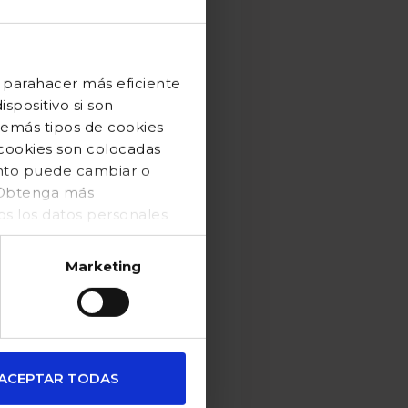
 parahacer más eficiente
spositivo si son
demás tipos de cookies
 cookies son colocadas
ento puede cambiar o
. Obtenga más
 los datos personales
Marketing
ACEPTAR TODAS