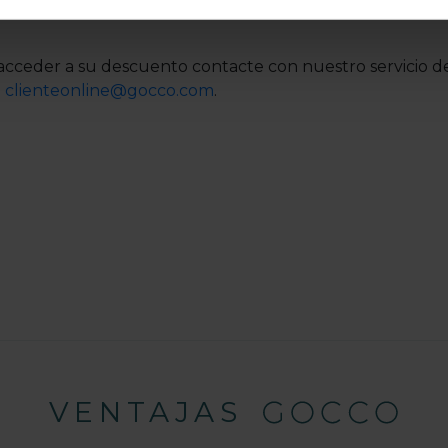
acceder a su descuento contacte con nuestro servicio de
o
clienteonline@gocco.com
.
VENTAJAS