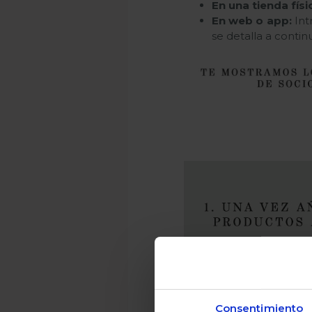
En una tienda físi
En web o app:
Int
se detalla a contin
Consentimiento