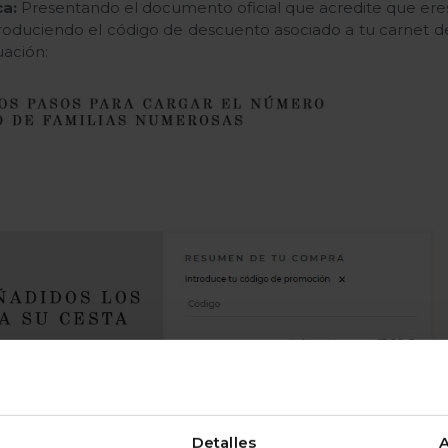
ca:
Presentando el documento oficial que acredite que eres
roduciendo el código de descuento asociado a tu carnet 
uación:
Detalles
A