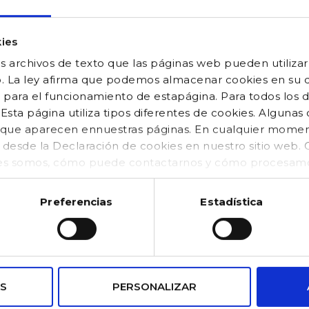
ies
 archivos de texto que las páginas web pueden utilizar
o. La ley afirma que podemos almacenar cookies en su di
 para el funcionamiento de estapágina. Para todos los 
sta página utiliza tipos diferentes de cookies. Algunas
os que aparecen ennuestras páginas. En cualquier mom
o desde la Declaración de cookies en nuestro sitio web
es somos, cómo puede contactarnos y cómo procesamos
kies (https://www.gocco.es/cookies-policy.html)
Preferencias
Estadística
S
PERSONALIZAR