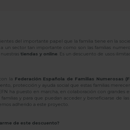
tes del importante papel que la familia tiene en la socie
a un sector tan importante como son las familias numer
 nuestras
tiendas y online
. Es un descuento de usos ilimit
con la
Federación Española de Familias Numerosas (
nto, protección y ayuda social que estas familias merecen. 
a FEFN ha puesto en marcha, en colaboración con grandes e
s familias y para que puedan acceder y beneficiarse de la
emos adherido a este proyecto.
arme de este descuento?