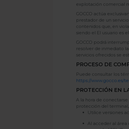
explotación comercial m
GOCCO actúa exclusivame
prestador de un servicio
contenidos que, en viola
siendo el El usuario es e
GOCCO podrá interrumpir 
resolver de inmediato la
servicios ofrecidos se es
PROCESO DE COM
Puede consultar los té
https://www.gocco.es/te
PROTECCIÓN EN L
A la hora de conectarse
protección del terminal
Utilice versiones 
Al acceder al área 