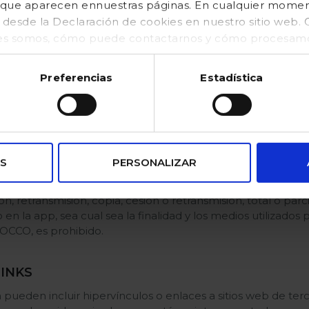
os que aparecen ennuestras páginas. En cualquier mom
ramación.
o desde la Declaración de cookies en nuestro sitio web
LECTUAL E INDUSTRIAL
es somos, cómo puede contactarnos y cómo procesamos
kies (https://www.gocco.es/cookies-policy.html)
ión, texto, imágenes, marcas, gráficos, logotipos, botones, a
s, así como la estructura, selección, ordenamiento y prese
Preferencias
Estadística
 leyes de Propiedad Intelectual e Industrial, Queda prohibi
ón pública y transformación, excepto para uso personal y p
os contenidos sean precisos o estén libres de error o que la
uario no vulnere derechos de terceros. El buen o mal uso d
idad del usuario.
S
PERSONALIZAR
, retransmisión, copia, cesión o retransmisión, total o parci
n la app, sea cual sea la finalidad y los medios utilizados par
GOCCO, es prohibido.
LINKS
n pueden incluir hipervínculos o enlaces a sitios web de ter