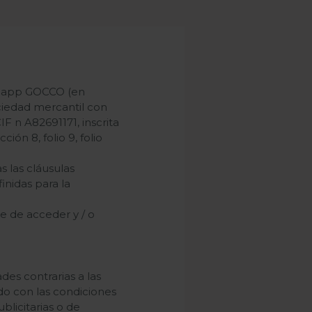
la app GOCCO (en
iedad mercantil con
F n A82691171, inscrita
ión 8, folio 9, folio
s las cláusulas
inidas para la
se de acceder y / o
des contrarias a las
rdo con las condiciones
blicitarias o de