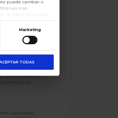
ento puede cambiar o
. Obtenga más
 los datos personales
rchivos de software,
ntación de su contenido,
Marketing
da la reproducción,
rivado.
 libre utilización de los
e esta página y su
ACEPTAR TODAS
al, de la información
a tal fin, sin la
ceros. Las páginas