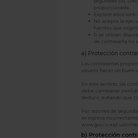
seguridad SSL (Secu
proporcionada.
Explore sitios web
No acepte la ejecu
fuentes que origin
Si se utilizan disp
de contraseña no e
a) Protección contra
Las contraseñas proporc
usuario hacer un buen us
En este sentido, las co
debe cambiarse periódic
deducir, evitando que c
Por razones de segurida
se ingresa incorrectame
www.gocco.es/customer
b) Protección contra