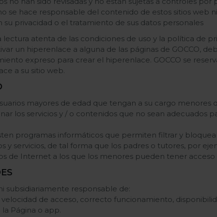
os no han sido revisadas y no están sujetas a controles por
o se hace responsable del contenido de estos sitios web n
 su privacidad o el tratamiento de sus datos personales
tura atenta de las condiciones de uso y la política de priv
ctivar un hiperenlace a alguna de las páginas de GOCCO, de
iento expreso para crear el hiperenlace. GOCCO se reser
ace a su sitio web.
D
suarios mayores de edad que tengan a su cargo menores qu
nar los servicios y / o contenidos que no sean adecuados pa
en programas informáticos que permiten filtrar y bloquear
y servicios, de tal forma que los padres o tutores, por ej
ios de Internet a los que los menores pueden tener acceso 
DES
ni subsidiariamente responsable de:
, velocidad de acceso, correcto funcionamiento, disponibili
la Página o app.