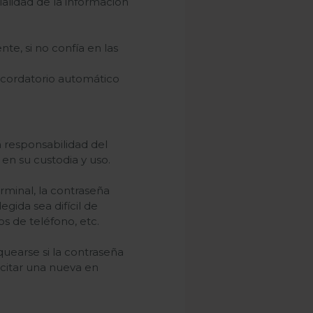
ialidad de la información
e, si no confía en las
recordatorio automático
 responsabilidad del
en su custodia y uso.
rminal, la contraseña
ida sea difícil de
s de teléfono, etc.
uearse si la contraseña
icitar una nueva en