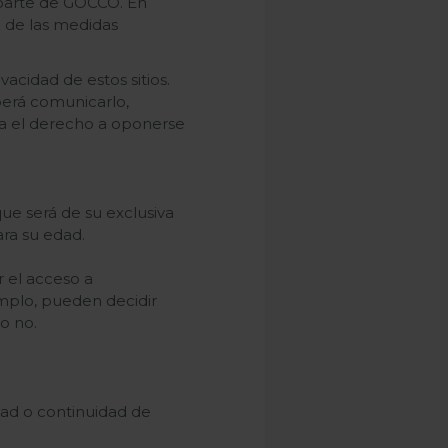
 parte de GOCCO. En
i de las medidas
acidad de estos sitios.
berá comunicarlo,
va el derecho a oponerse
e será de su exclusiva
ra su edad.
 el acceso a
emplo, pueden decidir
o no.
dad o continuidad de