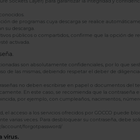
re Sockets Layer) para garantizar la integridad y confidenc
 conocidos.
ción de programas cuya descarga se realice automáticament
an su descarga.
ositivos públicos o compartidos, confirme que la opción de 
sté activada.
seña.
ionadas son absolutamente confidenciales, por lo que será
o de las mismas, debiendo respetar el deber de diligencia 
ntraseñas no deben escribirse en papel o documentos del te
amente. En este caso, se recomienda que la contraseña eleg
oincida, por ejemplo, con cumpleaños, nacimientos, número
d, el acceso a los servicios ofrecidos por GOCCO puede bloq
nte varias veces. Para desbloquear su contraseña, debe sol
/account/forgotpassword/
 vírus.