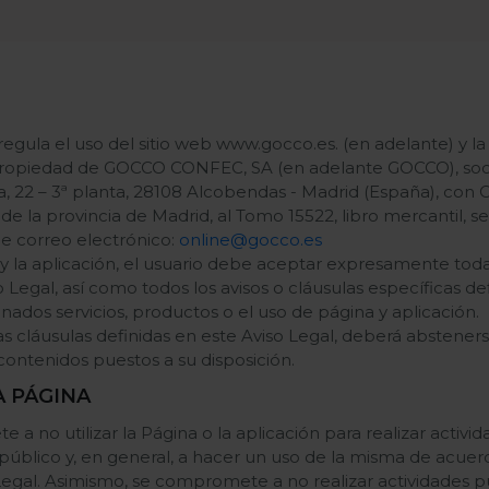
 regula el uso del sitio web www.gocco.es. (en adelante) y 
ropiedad de GOCCO CONFEC, SA (en adelante GOCCO), soc
 22 – 3ª planta, 28108 Alcobendas - Madrid (España), con CI
de la provincia de Madrid, al Tomo 15522, libro mercantil, secc
de correo electrónico:
online@gocco.es
 y la aplicación, el usuario debe aceptar expresamente toda
 Legal, así como todos los avisos o cláusulas específicas def
ados servicios, productos o el uso de página y aplicación.
las cláusulas definidas en este Aviso Legal, deberá abstener
 o contenidos puestos a su disposición.
A PÁGINA
a no utilizar la Página o la aplicación para realizar activida
n público y, en general, a hacer un uso de la misma de acue
Legal. Asimismo, se compromete a no realizar actividades pu