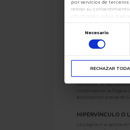
por servicios de tercer
su código de prog
retirar su consentimient
PROPRIEDAD INTE
información sobre quién
en nuestraPolítica de coo
Toda la página y aplicac
Selección
combinaciones de colore
Necesario
de
están protegidos por las
consentimiento
distribución, comunicaci
GOCCO no garantiza que l
mismos por parte del us
contenido es responsabil
RECHAZAR TODA
Asimismo, la reproducción
contenida en la Página o e
autorización previa de 
HIPERVÍNCULO O 
La página o la aplicació