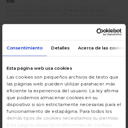
SIZE
3-4 años
4-5 años
5-6 años
7-8 años
9-10 años
Ayuda sobre tallas
Añadir a la cesta
Consentimiento
Detalles
Acerca de las cookies
Esta página web usa cookies
DESCRIPCIÓN
Las cookies son pequeños archivos de texto que
COMPOSICIÓN
las páginas web pueden utilizar parahacer más
eficiente la experiencia del usuario. La ley afirma
GUÍA DE TALLAS
que podemos almacenar cookies en su
dispositivo si son estrictamente necesarias para el
DEVOLUCIONES
funcionamiento de estapágina. Para todos los
demás tipos de cookies necesitamos su permiso.
Esta página utiliza tipos diferentes de cookies.