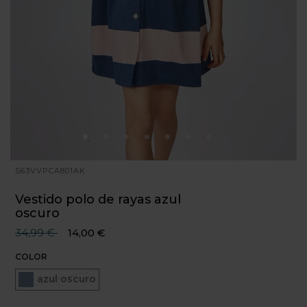
S63VVPCA801AK
Vestido polo de rayas azul
oscuro
Precio reducido desde
hasta
34,99 €
14,00 €
COLOR
Seleccionado
azul oscuro