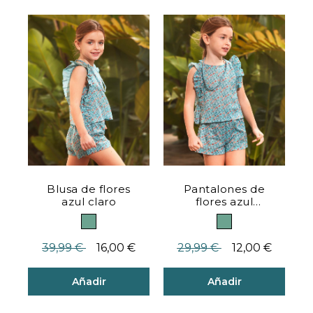
Valoración del cliente 3,5 de 5
Valoración del cliente 5 de 
Blusa de flores
Pantalones de
azul claro
flores azul
claro
Precio reducido desde
hasta
Precio reducido desde
hasta
39,99 €
16,00 €
29,99 €
12,00 €
Añadir
Añadir