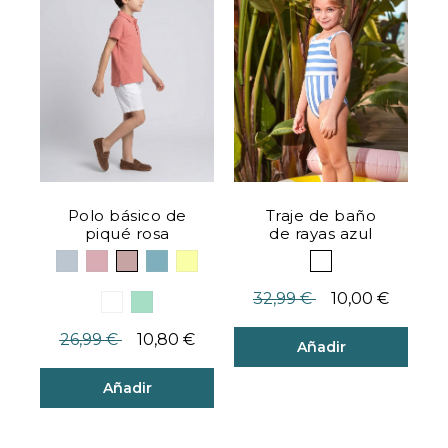
Polo básico de
Traje de baño
piqué rosa
de rayas azul
Precio reducido desde
hasta
32,99 €
10,00 €
Precio reducido desde
hasta
26,99 €
10,80 €
Añadir
Añadir
Valoración del cliente 5 de 