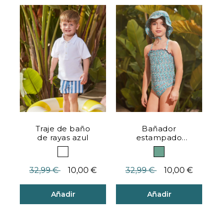
Valoración del cliente 5 de 5
Traje de baño
Bañador
de rayas azul
estampado
flores azul
claro
Precio reducido desde
hasta
Precio reducido desde
hasta
32,99 €
10,00 €
32,99 €
10,00 €
Añadir
Añadir