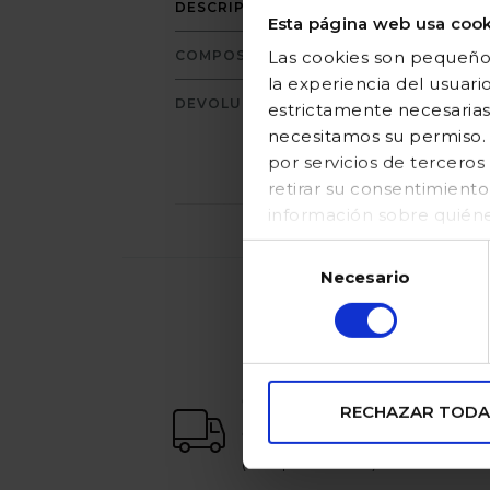
L
DESCRIPCIÓN
Esta página web usa cook
Las cookies son pequeños
COMPOSICIÓN
la experiencia del usuari
DEVOLUCIONES
estrictamente necesarias
necesitamos su permiso. E
por servicios de tercer
retirar su consentimient
información sobre quién
en nuestraPolítica de coo
Selección
Necesario
de
consentimiento
envío gratuito
RECHAZAR TODA
a partir de 65€
(excepto Canarias)