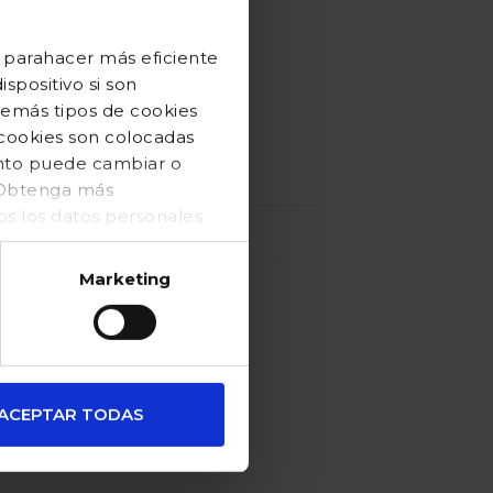
en cintura.
 parahacer más eficiente
spositivo si son
demás tipos de cookies
 cookies son colocadas
ento puede cambiar o
. Obtenga más
 los datos personales
Marketing
ACEPTAR TODAS
familias
numerosas