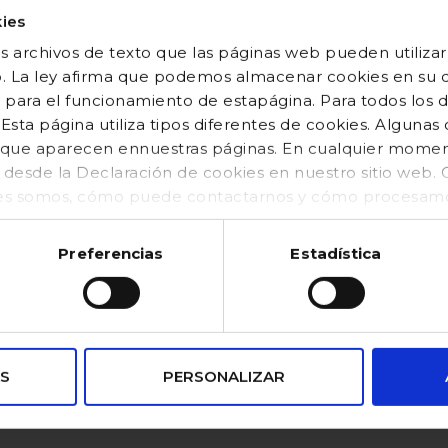
eotardos de canalé de color liso con puntera y talón al tono. elástico 
ies
 archivos de texto que las páginas web pueden utilizar
o. La ley afirma que podemos almacenar cookies en su di
 para el funcionamiento de estapágina. Para todos los 
sta página utiliza tipos diferentes de cookies. Algunas
os que aparecen ennuestras páginas. En cualquier mom
o desde la Declaración de cookies en nuestro sitio web
es somos, cómo puede contactarnos y cómo procesamos
kies (https://www.gocco.es/cookies-policy.html)
Preferencias
Estadística
VENTAJAS
pagos
S
PERSONALIZAR
Puntos de
seguros
Recogida SEUR
100% confiable