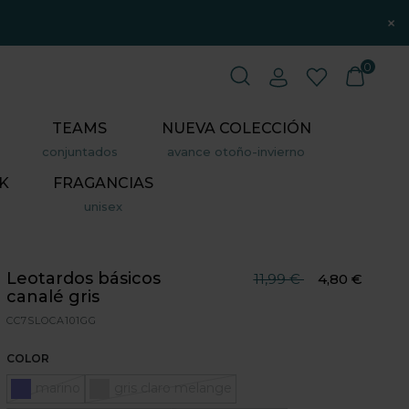
×
0
TEAMS
NUEVA COLECCIÓN
conjuntados
avance otoño-invierno
K
FRAGANCIAS
unisex
Leotardos básicos
Precio reducido desd
hasta
11,99 €
4,80 €
canalé gris
CC7SLOCA101GG
COLOR
marino
gris claro melange