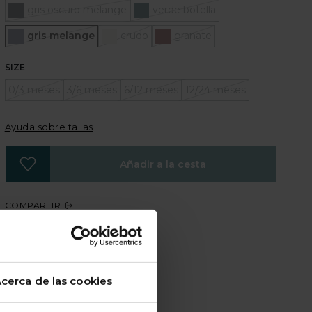
gris oscuro melange
verde botella
Seleccionado
gris melange
crudo
granate
SIZE
0/3 meses
3/6 meses
6/12 meses
12/24 meses
Ayuda sobre tallas
Añadir a la cesta
COMPARTIR
cerca de las cookies