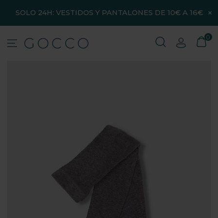
×
SOLO 24H: VESTIDOS Y PANTALONES DE 10€ A 16€
0