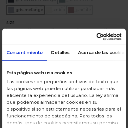
Seleccionado
gris melange
crudo
granate
SIZE
0/3 meses
3/6 meses
6/12 meses
12/24 meses
Ayuda sobre tallas
Consentimiento
Detalles
Acerca de las cookies
Añadir a la cesta
Esta página web usa cookies
Las cookies son pequeños archivos de texto que
las páginas web pueden utilizar parahacer más
DESCRIPCIÓN
eficiente la experiencia del usuario. La ley afirma
que podemos almacenar cookies en su
COMPOSICIÓN
dispositivo si son estrictamente necesarias para el
funcionamiento de estapágina. Para todos los
DEVOLUCIONES
demás tipos de cookies necesitamos su permiso.