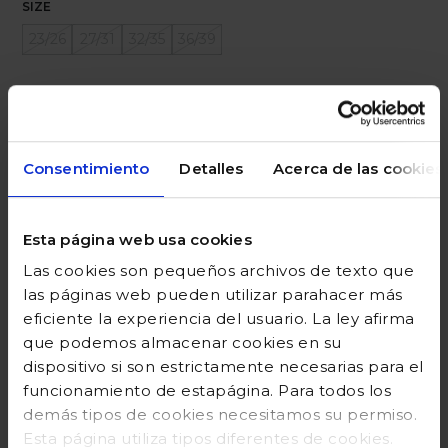
SIZE
23/26
27/31
32/35
36/39
Ayuda sobre tallas
Añadir a la cesta
Consentimiento
Detalles
Acerca de las cookies
Esta página web usa cookies
DESCRIPCIÓN
Las cookies son pequeños archivos de texto que
COMPOSICIÓN
las páginas web pueden utilizar parahacer más
eficiente la experiencia del usuario. La ley afirma
GUÍA DE TALLAS
que podemos almacenar cookies en su
dispositivo si son estrictamente necesarias para el
DEVOLUCIONES
funcionamiento de estapágina. Para todos los
demás tipos de cookies necesitamos su permiso.
Esta página utiliza tipos diferentes de cookies.