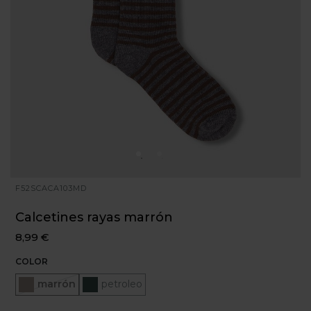
F52SCACA103MD
Calcetines rayas marrón
8,99 €
COLOR
Seleccionado
marrón
petroleo