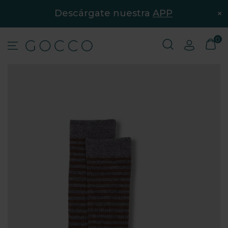
×
Descárgate nuestra
APP
0