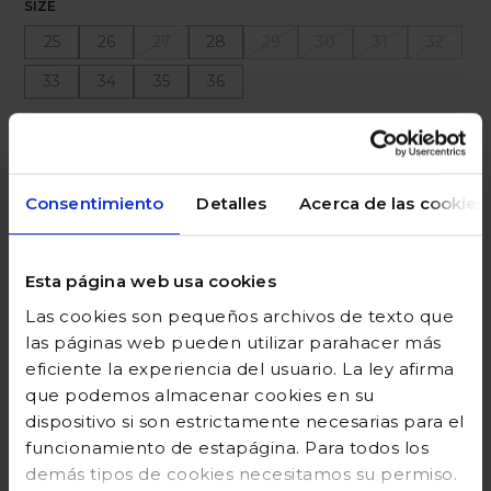
SIZE
25
26
27
28
29
30
31
32
33
34
35
36
Ayuda sobre tallas
Añadir a la cesta
Consentimiento
Detalles
Acerca de las cookies
Esta página web usa cookies
DESCRIPCIÓN
Las cookies son pequeños archivos de texto que
las páginas web pueden utilizar parahacer más
COMPOSICIÓN
eficiente la experiencia del usuario. La ley afirma
que podemos almacenar cookies en su
GUÍA DE TALLAS
dispositivo si son estrictamente necesarias para el
funcionamiento de estapágina. Para todos los
DEVOLUCIONES
demás tipos de cookies necesitamos su permiso.