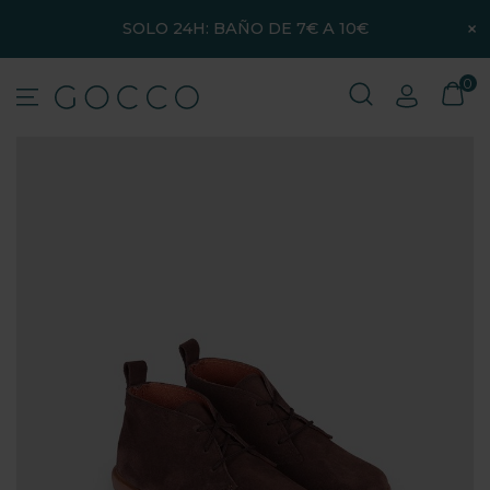
×
SOLO 24H: BAÑO DE 7€ A 10€
0