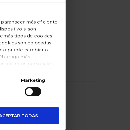
en cintura.
 parahacer más eficiente
spositivo si son
demás tipos de cookies
 cookies son colocadas
ento puede cambiar o
. Obtenga más
 los datos personales
Marketing
ACEPTAR TODAS
familias