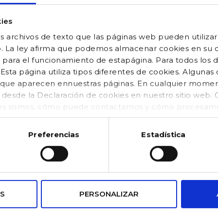
eotardos de canalé de color liso con puntera y talón al tono. elástico 
ies
 archivos de texto que las páginas web pueden utilizar
o. La ley afirma que podemos almacenar cookies en su di
 para el funcionamiento de estapágina. Para todos los 
sta página utiliza tipos diferentes de cookies. Algunas
os que aparecen ennuestras páginas. En cualquier mom
o desde la Declaración de cookies en nuestro sitio web
es somos, cómo puede contactarnos y cómo procesamos
kies (https://www.gocco.es/cookies-policy.html)
Preferencias
Estadística
VENTAJAS
S
PERSONALIZAR
pagos
Puntos de
seguros