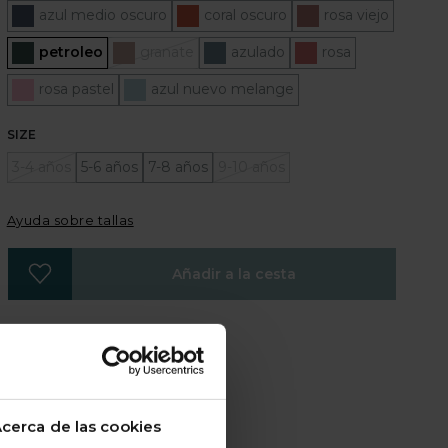
azul medio oscuro
coral oscuro
rosa viejo
Seleccionado
petroleo
granate
azulado
rosa
rosa pastel
azul nuevo melange
SIZE
3-4 años
5-6 años
7-8 años
9-10 años
Ayuda sobre tallas
Añadir a la cesta
COMPARTIR
cerca de las cookies