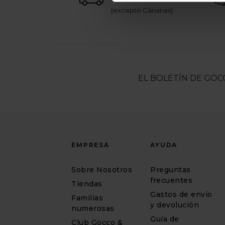
(excepto Canarias)
EL BOLETÍN DE GOC
EMPRESA
AYUDA
Sobre Nosotros
Preguntas
frecuentes
Tiendas
Gastos de envío
Familias
y devolución
numerosas
Guía de
Club Gocco &