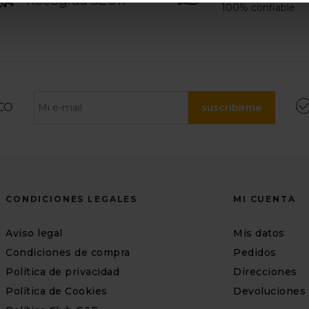
Recogida SEUR
100% confiable
CO
suscribirme
CONDICIONES LEGALES
MI CUENTA
Aviso legal
Mis datos
Condiciones de compra
Pedidos
Política de privacidad
Direcciones
Política de Cookies
Devoluciones