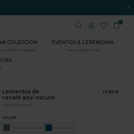
×
0
VA COLECCIÓN
EVENTOS & CEREMONIA
ce otoño-invierno
nueva coleccion
CIAS
x
Leotardos de
13,99 €
canalé azul oscuro
F53SLOCA101VE
COLOR
verde grisáceo
azul pato