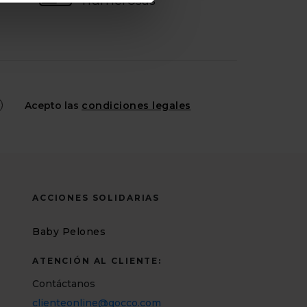
numerosas
Acepto las
condiciones legales
ACCIONES SOLIDARIAS
Baby Pelones
ATENCIÓN AL CLIENTE:
Contáctanos
clienteonline@gocco.com