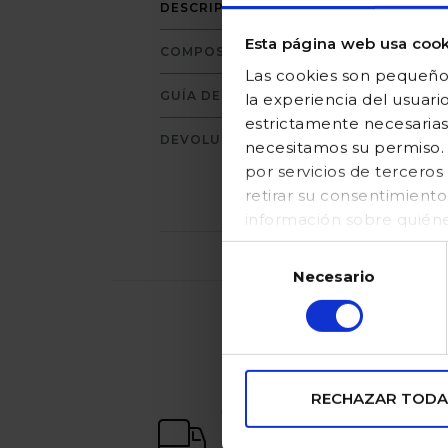
L
DESCRIPCIÓN
Esta página web usa cook
COMPOSICIÓN
Las cookies son pequeños
GUÍA DE TALLAS
la experiencia del usuari
estrictamente necesarias
DEVOLUCIONES
necesitamos su permiso. E
por servicios de tercer
retirar su consentimient
información sobre quién
en nuestraPolítica de coo
Selección
Necesario
de
consentimiento
RECHAZAR TODA
envío gratuito
a partir de 65€