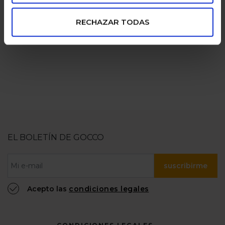
pagos seguros
familias
RECHAZAR TODAS
numerosas
100% confiable
EL BOLETÍN DE GOCCO
suscribirme
Acepto las
condiciones legales