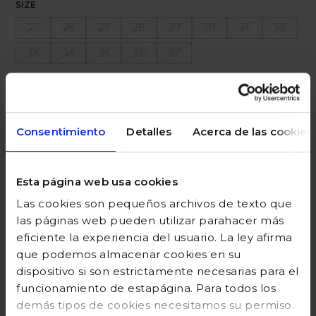
SIZE
25
26
27
28
29
30
31
32
33
34
35
36
37
Ayuda sobre tallas
Añadir a la cesta
Consentimiento
Detalles
Acerca de las cookies
Esta página web usa cookies
DESCRIPCIÓN
Las cookies son pequeños archivos de texto que
las páginas web pueden utilizar parahacer más
COMPOSICIÓN
eficiente la experiencia del usuario. La ley afirma
que podemos almacenar cookies en su
GUÍA DE TALLAS
dispositivo si son estrictamente necesarias para el
funcionamiento de estapágina. Para todos los
DEVOLUCIONES
demás tipos de cookies necesitamos su permiso.