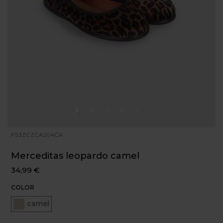
F53ZCZCA204CA
Merceditas leopardo camel
34,99 €
COLOR
Seleccionado
camel