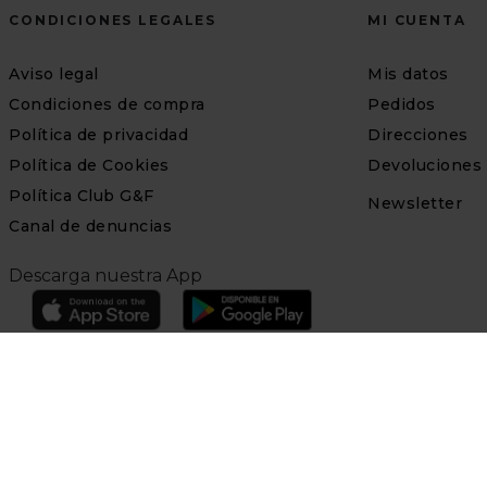
CONDICIONES LEGALES
MI CUENTA
Aviso legal
Mis datos
Condiciones de compra
Pedidos
Política de privacidad
Direcciones
Política de Cookies
Devoluciones
Política Club G&F
Newsletter
Canal de denuncias
Descarga nuestra App