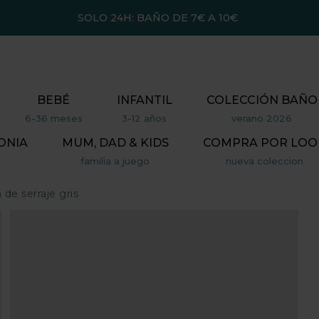
SOLO 24H: BAÑO DE 7€ A 10€
BEBÉ
INFANTIL
COLECCIÓN BAÑO
6-36 meses
3-12 años
verano 2026
ONIA
MUM, DAD & KIDS
COMPRA POR LOO
familia a juego
nueva coleccion
 de serraje gris