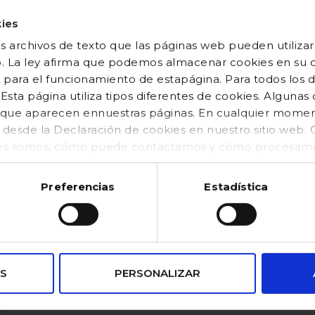
ies
 archivos de texto que las páginas web pueden utilizar
o. La ley afirma que podemos almacenar cookies en su di
 para el funcionamiento de estapágina. Para todos los 
sta página utiliza tipos diferentes de cookies. Algunas
os que aparecen ennuestras páginas. En cualquier mom
o desde la Declaración de cookies en nuestro sitio web
es somos, cómo puede contactarnos y cómo procesamos
kies (https://www.gocco.es/cookies-policy.html)
Preferencias
Estadística
S
PERSONALIZAR