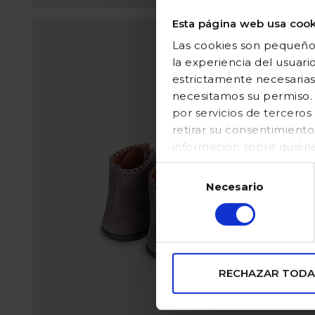
Esta página web usa cook
Las cookies son pequeños
la experiencia del usuari
estrictamente necesarias
necesitamos su permiso. E
por servicios de tercer
retirar su consentimient
información sobre quién
en nuestraPolítica de coo
Selección
Necesario
de
consentimiento
RECHAZAR TODA