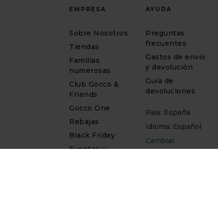
EMPRESA
AYUDA
Sobre Nosotros
Preguntas
frecuentes
Tiendas
Gastos de envío
Familias
y devolución
numerosas
Guía de
Club Gocco &
devoluciones
Friends
Gocco One
Pais: España
Rebajas
Idioma: Español
Black Friday
Cambiar
Eventos y
ceremonia
Vuelta al cole