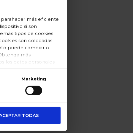
 parahacer más eficiente
spositivo si son
demás tipos de cookies
 cookies son colocadas
ento puede cambiar o
. Obtenga más
 los datos personales
Marketing
ACEPTAR TODAS