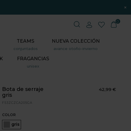
×
0
TEAMS
NUEVA COLECCIÓN
conjuntados
avance otoño-invierno
K
FRAGANCIAS
unisex
Bota de serraje
42,99 €
gris
F53ZCZCA205GA
COLOR
Seleccionado
gris