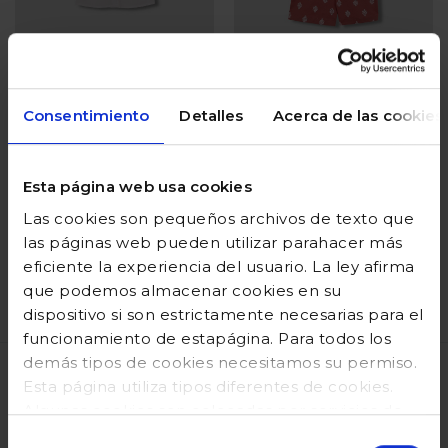
Consentimiento
Detalles
Acerca de las cookies
Camisa de manga
Peto corto
corta blanco
estampado rosa
Esta página web usa cookies
Precio reducido desde
hasta
Precio reducido desde
hasta
36,99 €
14,80 €
42,99 €
17,20 €
Las cookies son pequeños archivos de texto que
las páginas web pueden utilizar parahacer más
Añadir
Añadir
eficiente la experiencia del usuario. La ley afirma
que podemos almacenar cookies en su
dispositivo si son estrictamente necesarias para el
Valoración del cliente 3,1 de 5
Valoración del cliente 5 de 
funcionamiento de estapágina. Para todos los
demás tipos de cookies necesitamos su permiso.
Esta página utiliza tipos diferentes de cookies.
VENTAJAS
Algunas cookies son colocadas por servicios de
terceros que aparecen ennuestras páginas. En
Selección