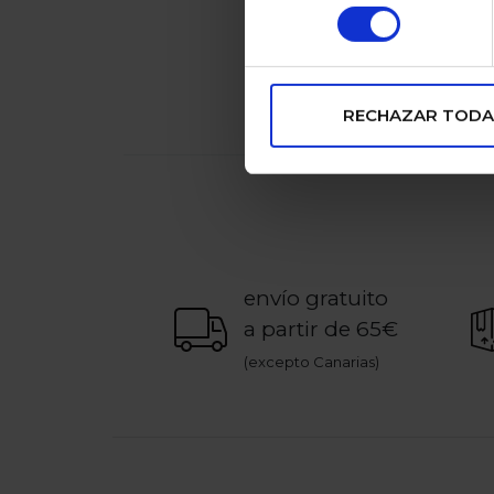
consentimiento
RECHAZAR TODA
envío gratuito
a partir de 65€
(excepto Canarias)