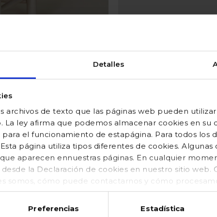
Detalles
A
ies
 archivos de texto que las páginas web pueden utilizar
o. La ley afirma que podemos almacenar cookies en su di
 para el funcionamiento de estapágina. Para todos los 
sta página utiliza tipos diferentes de cookies. Algunas
os que aparecen ennuestras páginas. En cualquier mom
o desde la Declaración de cookies en nuestro sitio web
Bombacho de lino
es somos, cómo puede contactarnos y cómo procesamos
tirantes piedra
kies (https://www.gocco.es/cookies-policy.html)
Preferencias
Estadística
Precio reducido
hasta
44,99 €
18,00 