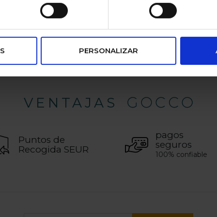
Valoración del cliente 4,2
S
PERSONALIZAR
VENTAJAS
pagos
Puntos de
seguros
Recogida SEUR
100% confiable