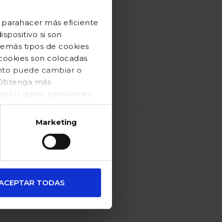
 parahacer más eficiente
spositivo si son
demás tipos de cookies
 cookies son colocadas
ento puede cambiar o
. Obtenga más
 los datos personales
Marketing
familias
ACEPTAR TODAS
numerosas