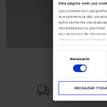
Esta página web usa cook
Las cookies son pequeños
la experiencia del usuari
estrictamente necesarias
necesitamos su permiso. E
por servicios de tercer
retirar su consentimient
información sobre quién
en nuestraPolítica de coo
Selección
Necesario
de
consentimiento
envío gratuito
RECHAZAR TODA
a partir de 65€
(excepto Canarias)