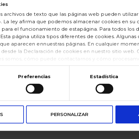
ies
 archivos de texto que las páginas web pueden utilizar
o. La ley afirma que podemos almacenar cookies en su di
 para el funcionamiento de estapágina. Para todos los 
sta página utiliza tipos diferentes de cookies. Algunas
os que aparecen ennuestras páginas. En cualquier mom
o desde la Declaración de cookies en nuestro sitio web
es somos, cómo puede contactarnos y cómo procesamos
kies (https://www.gocco.es/cookies-policy.html)
Preferencias
Estadística
VENTAJAS
pagos
Puntos de
S
PERSONALIZAR
seguros
Recogida SEUR
100% confiable