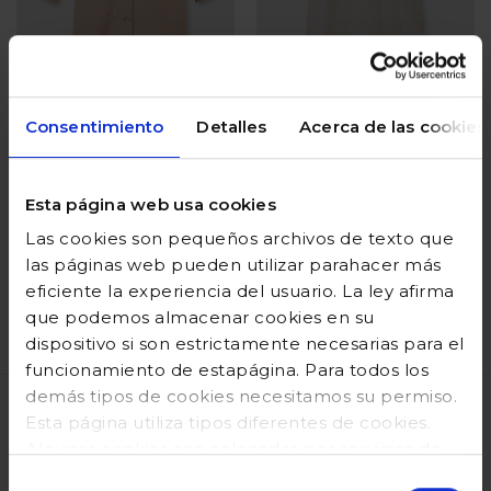
Consentimiento
Detalles
Acerca de las cookies
Abrigo con capa
Vestido lino de dos
desmontable
piezas
marrón
Esta página web usa cookies
Precio reducido desde
hasta
Precio reducido desde
hasta
59,99 €
24,00 €
79,99 €
32,00 €
Las cookies son pequeños archivos de texto que
las páginas web pueden utilizar parahacer más
Añadir
Añadir
eficiente la experiencia del usuario. La ley afirma
que podemos almacenar cookies en su
dispositivo si son estrictamente necesarias para el
Valoración del cliente 5 de 5
Valoración del cliente 5 de 
funcionamiento de estapágina. Para todos los
demás tipos de cookies necesitamos su permiso.
Esta página utiliza tipos diferentes de cookies.
VENTAJAS
Algunas cookies son colocadas por servicios de
terceros que aparecen ennuestras páginas. En
Selección