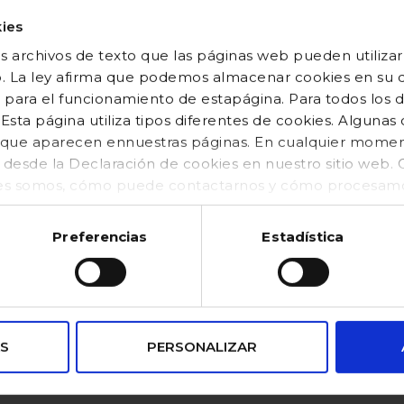
ies
 archivos de texto que las páginas web pueden utilizar
o. La ley afirma que podemos almacenar cookies en su di
 para el funcionamiento de estapágina. Para todos los 
sta página utiliza tipos diferentes de cookies. Algunas
os que aparecen ennuestras páginas. En cualquier mom
o desde la Declaración de cookies en nuestro sitio web
es somos, cómo puede contactarnos y cómo procesamos
kies (https://www.gocco.es/cookies-policy.html)
Preferencias
Estadística
VENTAJAS
S
PERSONALIZAR
pagos
Puntos de
seguros
Recogida SEUR
100% confiable