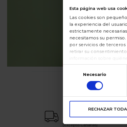
Esta página web usa cook
Las cookies son pequeños
la experiencia del usuari
estrictamente necesarias
necesitamos su permiso. E
por servicios de tercer
retirar su consentimient
información sobre quién
en nuestraPolítica de coo
Selección
Necesario
de
consentimiento
envío gratuito
RECHAZAR TODA
a partir de 65€
(excepto Canarias)