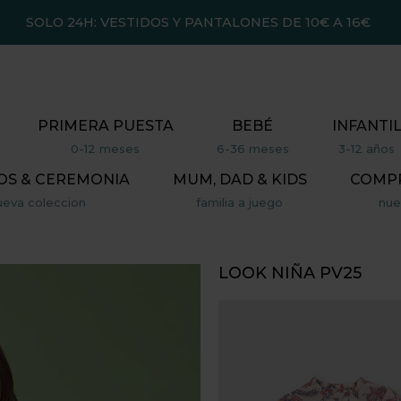
SOLO 24H: VESTIDOS Y PANTALONES DE 10€ A 16€
PRIMERA PUESTA
BEBÉ
INFANTI
0-12 meses
6-36 meses
3-12 años
OS & CEREMONIA
MUM, DAD & KIDS
COMP
ueva coleccion
familia a juego
nue
LOOK NIÑA PV25