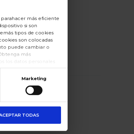
 parahacer más eficiente
spositivo si son
demás tipos de cookies
 cookies son colocadas
ento puede cambiar o
. Obtenga más
 los datos personales
Marketing
ACEPTAR TODAS
familias
numerosas