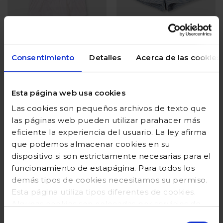
Consentimiento
Detalles
Acerca de las cookies
Camiseta
Pantalón de micro
engomada blanco
rayas denim
Esta página web usa cookies
Precio reducido desde
hasta
Precio reducido desde
hasta
26,99 €
10,80 €
39,99 €
16,00 €
Las cookies son pequeños archivos de texto que
las páginas web pueden utilizar parahacer más
Añadir
Añadir
eficiente la experiencia del usuario. La ley afirma
que podemos almacenar cookies en su
dispositivo si son estrictamente necesarias para el
Valoración del cliente 5 de 5
Valoración del cliente 3,6 d
funcionamiento de estapágina. Para todos los
demás tipos de cookies necesitamos su permiso.
Esta página utiliza tipos diferentes de cookies.
VENTAJAS
Algunas cookies son colocadas por servicios de
terceros que aparecen ennuestras páginas. En
Selección