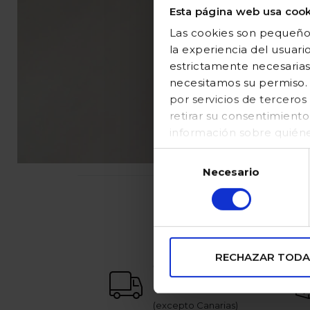
Esta página web usa cook
Las cookies son pequeños
la experiencia del usuari
estrictamente necesarias
necesitamos su permiso. E
por servicios de tercer
retirar su consentimient
información sobre quién
en nuestraPolítica de coo
Selección
Necesario
de
consentimiento
RECHAZAR TODA
envío gratuito
a partir de 65€
(excepto Canarias)