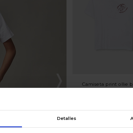
Camiseta print ollie 
22,99 €
Valoración del cliente 5 d
Detalles
A