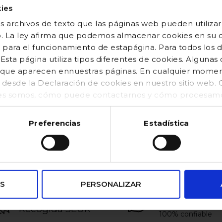
ies
 archivos de texto que las páginas web pueden utilizar
o. La ley afirma que podemos almacenar cookies en su di
 para el funcionamiento de estapágina. Para todos los 
sta página utiliza tipos diferentes de cookies. Algunas
os que aparecen ennuestras páginas. En cualquier mom
o desde la Declaración de cookies en nuestro sitio web
es somos, cómo puede contactarnos y cómo procesamos
kies (https://www.gocco.es/cookies-policy.html)
Preferencias
Estadística
VENTAJAS
S
PERSONALIZAR
pagos
Puntos de
seguros
Recogida SEUR
100% confiable