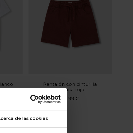
blanco
Pantalón con cinturilla
elástica rojo
32,99 €
e 5
Valoración del cliente 4 de 5
cerca de las cookies
COMPARTIR