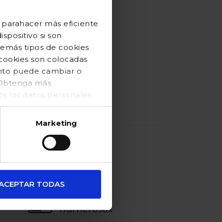
 parahacer más eficiente
spositivo si son
demás tipos de cookies
 cookies son colocadas
ento puede cambiar o
. Obtenga más
 los datos personales
Marketing
ACEPTAR TODAS
familias
numerosas