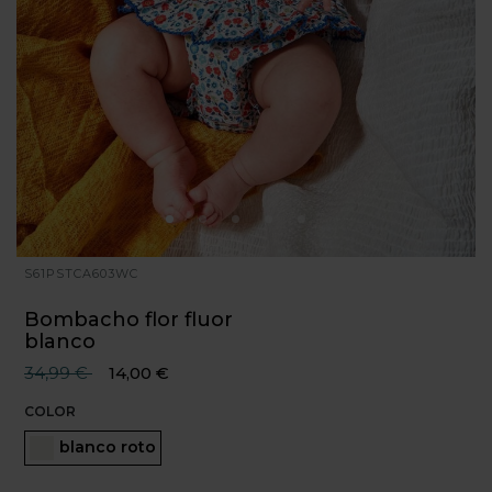
S61PSTCA603WC
Bombacho flor fluor
blanco
Precio reducido desde
hasta
34,99 €
14,00 €
COLOR
Seleccionado
blanco roto