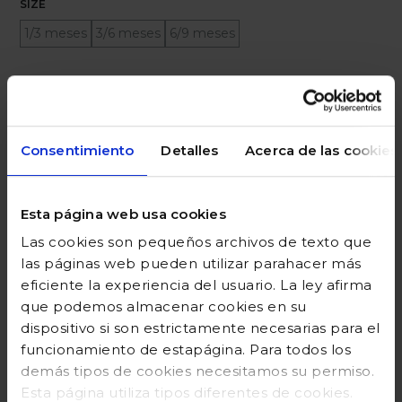
SIZE
1/3 meses
3/6 meses
6/9 meses
Ayuda sobre tallas
Añadir a la cesta
Consentimiento
Detalles
Acerca de las cookies
Esta página web usa cookies
DESCRIPCIÓN
Las cookies son pequeños archivos de texto que
COMPOSICIÓN
las páginas web pueden utilizar parahacer más
eficiente la experiencia del usuario. La ley afirma
GUÍA DE TALLAS
que podemos almacenar cookies en su
dispositivo si son estrictamente necesarias para el
DEVOLUCIONES
funcionamiento de estapágina. Para todos los
demás tipos de cookies necesitamos su permiso.
Esta página utiliza tipos diferentes de cookies.