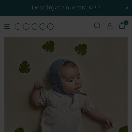
×
Descárgate nuestra
APP
0