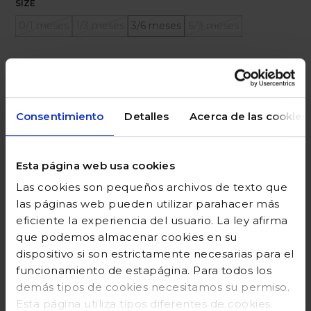
SIZE
0/1 meses
1/3 meses
3/6 meses
6/9 meses
Ayuda sobre tallas
Añadir a la cesta
Consentimiento
Detalles
Acerca de las cookies
Esta página web usa cookies
DESCRIPCIÓN
Las cookies son pequeños archivos de texto que
COMPOSICIÓN
las páginas web pueden utilizar parahacer más
eficiente la experiencia del usuario. La ley afirma
GUÍA DE TALLAS
que podemos almacenar cookies en su
dispositivo si son estrictamente necesarias para el
DEVOLUCIONES
funcionamiento de estapágina. Para todos los
demás tipos de cookies necesitamos su permiso.
Esta página utiliza tipos diferentes de cookies.