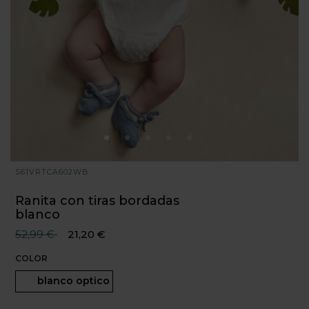
S61VRTCA602WB
Ranita con tiras bordadas
blanco
Precio reducido desde
hasta
52,99 €
21,20 €
COLOR
Seleccionado
blanco optico