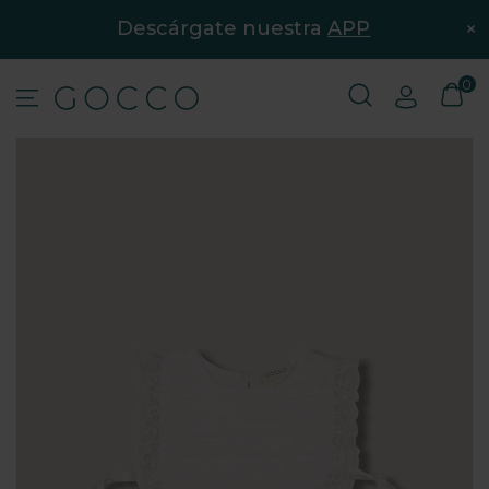
×
Descárgate nuestra
APP
0