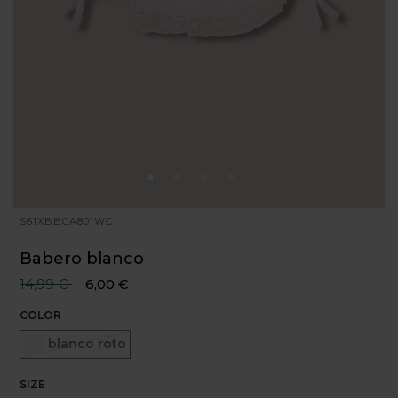
S61XBBCA801WC
Babero blanco
Precio reducido desde
hasta
14,99 €
6,00 €
COLOR
Seleccionado
blanco roto
SIZE