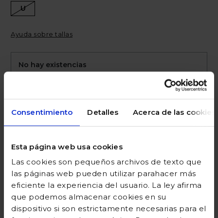
U
Ayuda sobre tallas
No hay existencias
Avísame cuando vuelva a estar disponible
Consentimiento
Detalles
Acerca de las cookies
Recibir
He leído y acepto los
Términos y Condiciones
alerta
Esta página web usa cookies
Las cookies son pequeños archivos de texto que
las páginas web pueden utilizar parahacer más
eficiente la experiencia del usuario. La ley afirma
que podemos almacenar cookies en su
DESCRIPCIÓN
dispositivo si son estrictamente necesarias para el