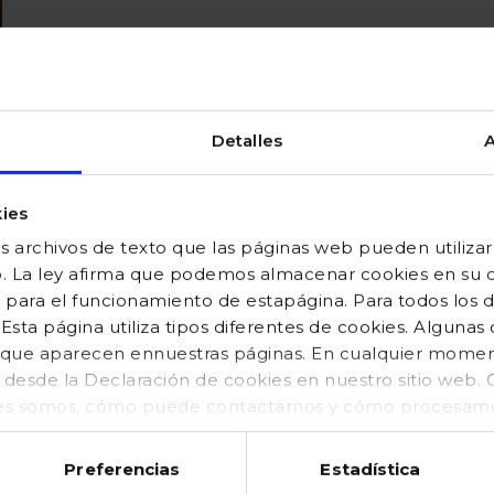
Detalles
A
ies
 archivos de texto que las páginas web pueden utilizar
o. La ley afirma que podemos almacenar cookies en su di
 para el funcionamiento de estapágina. Para todos los 
sta página utiliza tipos diferentes de cookies. Algunas
os que aparecen ennuestras páginas. En cualquier mom
o desde la Declaración de cookies en nuestro sitio web
es somos, cómo puede contactarnos y cómo procesamos
kies (https://www.gocco.es/cookies-policy.html)
Preferencias
Estadística