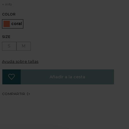
+ info
COLOR
Seleccionado
coral
SIZE
S
M
Ayuda sobre tallas
Añadir a la cesta
COMPARTIR