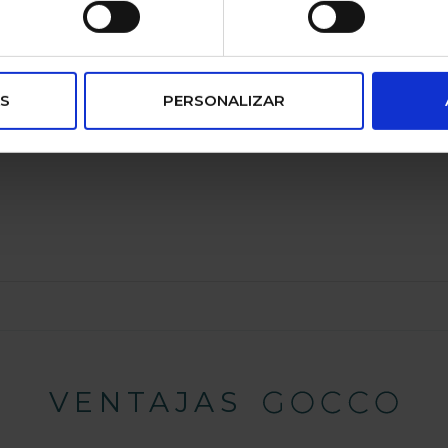
apota en color liso de punto estandar con ochos en el borde del cier
echo del mismo punto
S
PERSONALIZAR
VENTAJAS