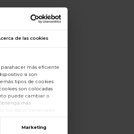
cerca de las cookies
 parahacer más eficiente
spositivo si son
demás tipos de cookies
 cookies son colocadas
ento puede cambiar o
. Obtenga más
 los datos personales
Marketing