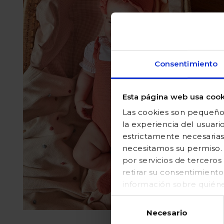
Consentimiento
Esta página web usa cook
Las cookies son pequeños
la experiencia del usuari
estrictamente necesarias
necesitamos su permiso. E
por servicios de tercer
retirar su consentimient
información sobre quién
en nuestraPolítica de coo
Selección
Necesario
de