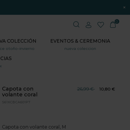
×
0
VA COLECCIÓN
EVENTOS & CEREMONIA
ce otoño-invierno
nueva coleccion
CIAS
x
Capota con
Precio reducido desde
hasta
26,99 €
10,80 €
volante coral
S61XCBCA601P7
Capota con volante coral, M