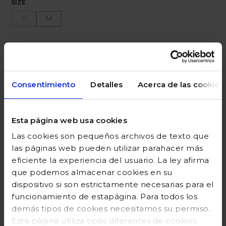
SIZE
S
M
Ayuda sobre tallas
Añadir a la cesta
Consentimiento
Detalles
Acerca de las cookies
Esta página web usa cookies
DESCRIPCIÓN
Las cookies son pequeños archivos de texto que
COMPOSICIÓN
las páginas web pueden utilizar parahacer más
eficiente la experiencia del usuario. La ley afirma
GUÍA DE TALLAS
que podemos almacenar cookies en su
dispositivo si son estrictamente necesarias para el
DEVOLUCIONES
funcionamiento de estapágina. Para todos los
demás tipos de cookies necesitamos su permiso.
Esta página utiliza tipos diferentes de cookies.