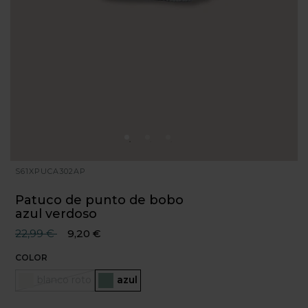
S61XPUCA302AP
Patuco de punto de bobo
azul verdoso
Precio reducido desde
hasta
22,99 €
9,20 €
COLOR
blanco roto
Seleccionado
azul