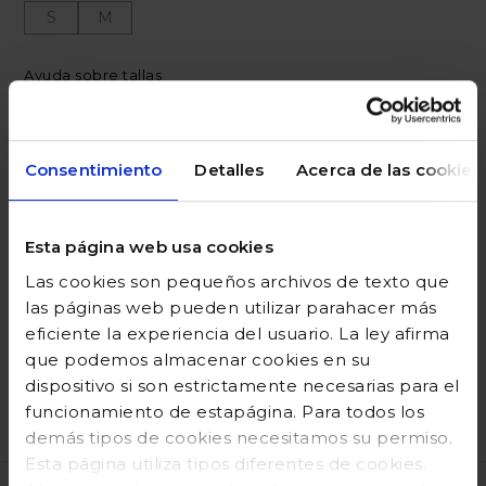
S
M
Ayuda sobre tallas
Añadir a la cesta
Consentimiento
Detalles
Acerca de las cookies
Esta página web usa cookies
DESCRIPCIÓN
Las cookies son pequeños archivos de texto que
COMPOSICIÓN
las páginas web pueden utilizar parahacer más
eficiente la experiencia del usuario. La ley afirma
GUÍA DE TALLAS
que podemos almacenar cookies en su
dispositivo si son estrictamente necesarias para el
DEVOLUCIONES
funcionamiento de estapágina. Para todos los
demás tipos de cookies necesitamos su permiso.
Esta página utiliza tipos diferentes de cookies.