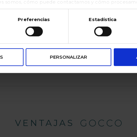
es somos, cómo puede contactarnos y cómo procesamos
kies (https://www.gocco.es/cookies-policy.html)
atuco de punto con ondas en el borde y abrochado con un lazo medi
Preferencias
Estadística
el mismo punto
S
PERSONALIZAR
VENTAJAS