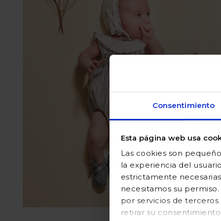
Consentimiento
Esta página web usa cook
Las cookies son pequeños
la experiencia del usuari
estrictamente necesarias
necesitamos su permiso. E
por servicios de tercer
retirar su consentimient