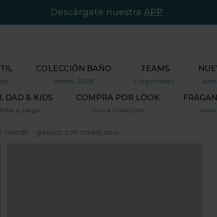
Descárgate nuestra
APP
TIL
COLECCIÓN BAÑO
TEAMS
NUE
ños
verano 2026
conjuntados
avan
 DAD & KIDS
COMPRA POR LOOK
FRAGAN
milia a juego
nueva coleccion
unise
n nacido
patuco con ondas azul