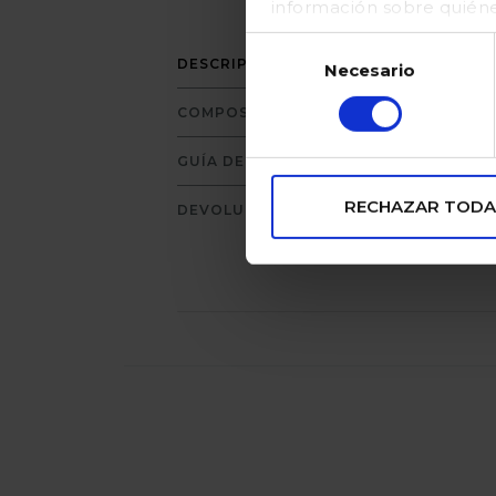
información sobre quién
en nuestraPolítica de coo
Selección
P
DESCRIPCIÓN
Necesario
de
d
consentimiento
COMPOSICIÓN
GUÍA DE TALLAS
RECHAZAR TODA
DEVOLUCIONES