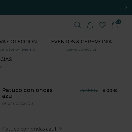
×
0
VA COLECCIÓN
EVENTOS & CEREMONIA
ce otoño-invierno
nueva coleccion
CIAS
x
Patuco con ondas
Precio reducido desde
hasta
22,99 €
8,00 €
azul
S61XPUCA604GU
Patuco con ondas azul, M