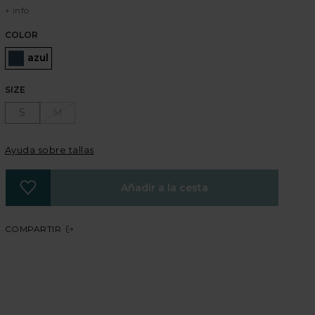
+ info
COLOR
Seleccionado
azul
SIZE
S
M
Ayuda sobre tallas
Añadir a la cesta
COMPARTIR