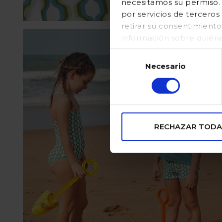
necesitamos su permiso. E
por servicios de tercer
retirar su consentimient
información sobre quién
en nuestraPolítica de coo
Selección
Necesario
de
consentimiento
RECHAZAR TODA