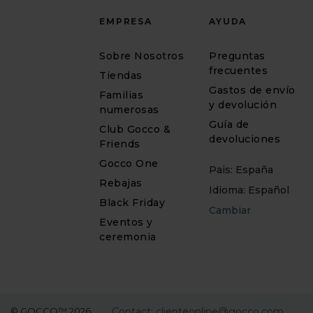
EMPRESA
AYUDA
Sobre Nosotros
Preguntas
frecuentes
Tiendas
Gastos de envío
Familias
y devolución
numerosas
Guía de
Club Gocco &
devoluciones
Friends
Gocco One
Pais: España
Rebajas
Idioma: Español
Black Friday
Cambiar
Eventos y
ceremonia
© GOCCO™ 2026
Contact: clienteonline@gocco.com