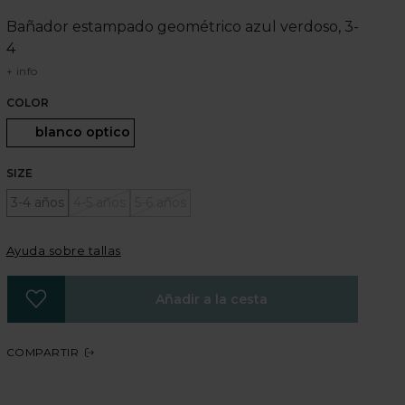
Bañador estampado geométrico azul verdoso, 3-
4
+ info
COLOR
Seleccionado
blanco optico
SIZE
3-4 años
4-5 años
5-6 años
Ayuda sobre tallas
Añadir a la cesta
COMPARTIR