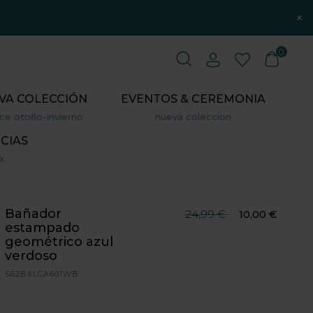
×
0
VA COLECCIÓN
EVENTOS & CEREMONIA
ce otoño-invierno
nueva coleccion
CIAS
x
Bañador
Precio reducido desde
hasta
24,99 €
10,00 €
estampado
geométrico azul
verdoso
S62BXLCA601WB