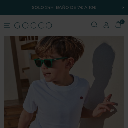
×
SOLO 24H: BAÑO DE 7€ A 10€
0