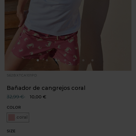
S62BXTCA101PD
Bañador de cangrejos coral
Precio reducido desde
hasta
32,99 €
10,00 €
COLOR
Seleccionado
coral
SIZE