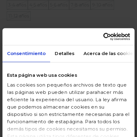
3-4 años
4-5 años
5-6 años
7-8 años
9-10 años
11-12 años
Ayuda sobre tallas
Añadir a la cesta
Consentimiento
Detalles
Acerca de las cookies
Esta página web usa cookies
DESCRIPCIÓN
Las cookies son pequeños archivos de texto que
las páginas web pueden utilizar parahacer más
COMPOSICIÓN
eficiente la experiencia del usuario. La ley afirma
que podemos almacenar cookies en su
GUÍA DE TALLAS
dispositivo si son estrictamente necesarias para el
DEVOLUCIONES
funcionamiento de estapágina. Para todos los
demás tipos de cookies necesitamos su permiso.
Esta página utiliza tipos diferentes de cookies.