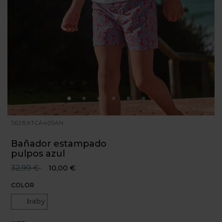
S62BXTCA405AN
Bañador estampado
pulpos azul
Precio reducido desde
hasta
32,99 €
10,00 €
COLOR
Seleccionado
baby