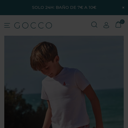
×
SOLO 24H: BAÑO DE 7€ A 10€
0