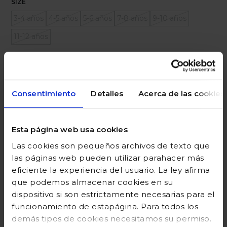
SIZE
3-4 años
4-5 años
5-6 años
7-8 años
9-10 años
11-12 años
Ayuda sobre tallas
Añadir a la cesta
Consentimiento
Detalles
Acerca de las cookies
Esta página web usa cookies
DESCRIPCIÓN
Las cookies son pequeños archivos de texto que
las páginas web pueden utilizar parahacer más
COMPOSICIÓN
eficiente la experiencia del usuario. La ley afirma
que podemos almacenar cookies en su
GUÍA DE TALLAS
dispositivo si son estrictamente necesarias para el
funcionamiento de estapágina. Para todos los
DEVOLUCIONES
demás tipos de cookies necesitamos su permiso.