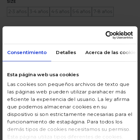
SIZE
2-3 años
3-4 años
4-5 años
5-6 años
7-8 años
Ayuda sobre tallas
Añadir a la cesta
Consentimiento
Detalles
Acerca de las cookies
Esta página web usa cookies
DESCRIPCIÓN
Las cookies son pequeños archivos de texto que
COMPOSICIÓN
las páginas web pueden utilizar parahacer más
eficiente la experiencia del usuario. La ley afirma
GUÍA DE TALLAS
que podemos almacenar cookies en su
dispositivo si son estrictamente necesarias para el
DEVOLUCIONES
funcionamiento de estapágina. Para todos los
demás tipos de cookies necesitamos su permiso.
Esta página utiliza tipos diferentes de cookies.