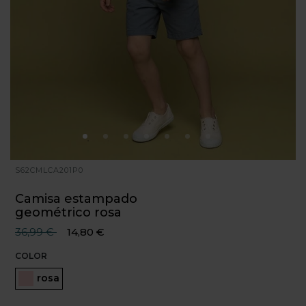
S62CMLCA201P0
Camisa estampado
geométrico rosa
Precio reducido desde
hasta
36,99 €
14,80 €
COLOR
Seleccionado
rosa