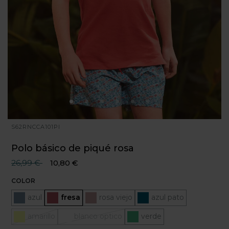
S62RNCCA101PI
Polo básico de piqué rosa
Precio reducido desde
hasta
26,99 €
10,80 €
COLOR
azul
Seleccionado
fresa
rosa viejo
azul pato
amarillo
blanco optico
verde