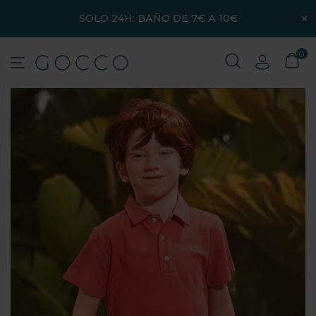
×
SOLO 24H: BAÑO DE 7€ A 10€
0