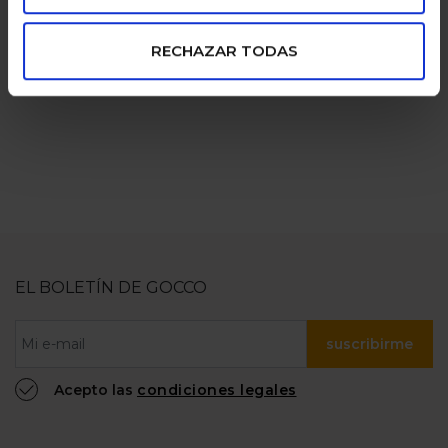
pagos seguros
familias
RECHAZAR TODAS
numerosas
100% confiable
EL BOLETÍN DE GOCCO
suscribirme
Acepto las
condiciones legales