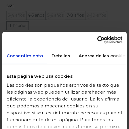
SIZE
3-4 años
4-5 años
5-6 años
7-8 años
9-10 años
11-12 años
Ayuda sobre tallas
Consentimiento
Detalles
Acerca de las cookies
Añadir a la cesta
Esta página web usa cookies
Las cookies son pequeños archivos de texto que
DESCRIPCIÓN
las páginas web pueden utilizar parahacer más
eficiente la experiencia del usuario. La ley afirma
COMPOSICIÓN
que podemos almacenar cookies en su
GUÍA DE TALLAS
dispositivo si son estrictamente necesarias para el
funcionamiento de estapágina. Para todos los
DEVOLUCIONES
demás tipos de cookies necesitamos su permiso.