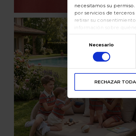
necesitamos su permiso. E
por servicios de tercer
retirar su consentimient
información sobre quién
en nuestraPolítica de coo
Selección
Necesario
de
consentimiento
RECHAZAR TODA