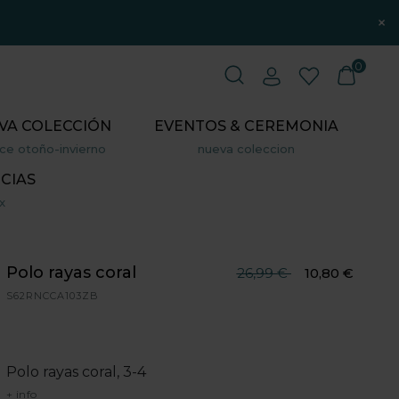
×
0
VA COLECCIÓN
EVENTOS & CEREMONIA
ce otoño-invierno
nueva coleccion
CIAS
x
Polo rayas coral
Precio reducido desde
hasta
26,99 €
10,80 €
S62RNCCA103ZB
Polo rayas coral, 3-4
+ info