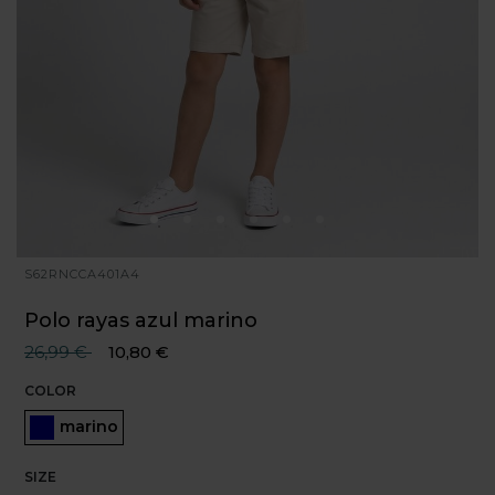
S62RNCCA401A4
Polo rayas azul marino
Precio reducido desde
hasta
26,99 €
10,80 €
COLOR
Seleccionado
marino
SIZE