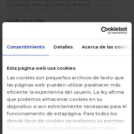
3-4 años
4-5 años
5-6 años
7-8 años
9-10 años
Ayuda sobre tallas
Añadir a la cesta
Consentimiento
Detalles
Acerca de las cookies
Esta página web usa cookies
DESCRIPCIÓN
Las cookies son pequeños archivos de texto que
COMPOSICIÓN
las páginas web pueden utilizar parahacer más
eficiente la experiencia del usuario. La ley afirma
GUÍA DE TALLAS
que podemos almacenar cookies en su
dispositivo si son estrictamente necesarias para el
DEVOLUCIONES
funcionamiento de estapágina. Para todos los
demás tipos de cookies necesitamos su permiso.
Esta página utiliza tipos diferentes de cookies.