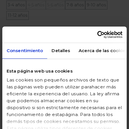
3-4 años
4-5 años
5-6 años
7-8 años
9-10 años
11-12 años
Ayuda sobre tallas
Añadir a la cesta
Consentimiento
Detalles
Acerca de las cookies
Esta página web usa cookies
DESCRIPCIÓN
Las cookies son pequeños archivos de texto que
las páginas web pueden utilizar parahacer más
COMPOSICIÓN
eficiente la experiencia del usuario. La ley afirma
que podemos almacenar cookies en su
GUÍA DE TALLAS
dispositivo si son estrictamente necesarias para el
DEVOLUCIONES
funcionamiento de estapágina. Para todos los
demás tipos de cookies necesitamos su permiso.
Esta página utiliza tipos diferentes de cookies.