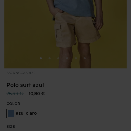
S62RNCCA601ZJ
Polo surf azul
Precio reducido desde
hasta
26,99 €
10,80 €
COLOR
Seleccionado
azul claro
SIZE