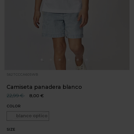
S62TCCCA605WB
Camiseta panadera blanco
Precio reducido desde
hasta
22,99 €
8,00 €
COLOR
Seleccionado
blanco optico
SIZE