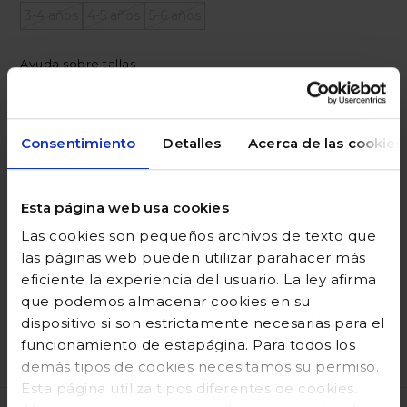
3-4 años
4-5 años
5-6 años
Ayuda sobre tallas
Añadir a la cesta
Consentimiento
Detalles
Acerca de las cookies
Esta página web usa cookies
DESCRIPCIÓN
Las cookies son pequeños archivos de texto que
COMPOSICIÓN
las páginas web pueden utilizar parahacer más
eficiente la experiencia del usuario. La ley afirma
GUÍA DE TALLAS
que podemos almacenar cookies en su
dispositivo si son estrictamente necesarias para el
DEVOLUCIONES
funcionamiento de estapágina. Para todos los
demás tipos de cookies necesitamos su permiso.
Esta página utiliza tipos diferentes de cookies.