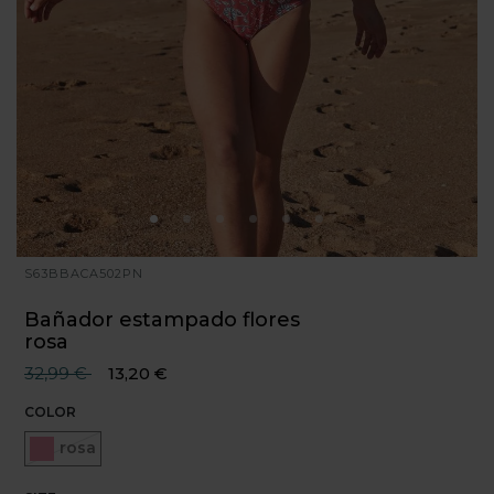
S63BBACA502PN
Bañador estampado flores
rosa
Precio reducido desde
hasta
32,99 €
13,20 €
COLOR
Seleccionado
rosa