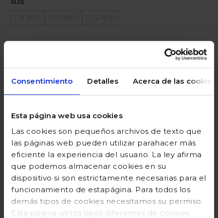
SIZE
7-8 años
9-10 años
11-12 años
Ayuda sobre tallas
Añadir a la cesta
Consentimiento
Detalles
Acerca de las cookies
Esta página web usa cookies
DESCRIPCIÓN
Las cookies son pequeños archivos de texto que
COMPOSICIÓN
las páginas web pueden utilizar parahacer más
eficiente la experiencia del usuario. La ley afirma
GUÍA DE TALLAS
que podemos almacenar cookies en su
dispositivo si son estrictamente necesarias para el
DEVOLUCIONES
funcionamiento de estapágina. Para todos los
demás tipos de cookies necesitamos su permiso.
Esta página utiliza tipos diferentes de cookies.