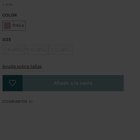
+ info
COLOR
Seleccionado
fresa
SIZE
7-8 años
9-10 años
11-12 años
Ayuda sobre tallas
Añadir a la cesta
COMPARTIR