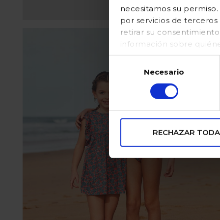
necesitamos su permiso. E
por servicios de tercer
retirar su consentimient
información sobre quién
en nuestraPolítica de coo
Selección
Necesario
de
consentimiento
RECHAZAR TODA