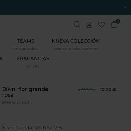
×
0
TEAMS
NUEVA COLECCIÓN
conjuntados
avance otoño-invierno
K
FRAGANCIAS
unisex
Bikini flor grande
Precio reducido desde
hasta
32,99 €
10,00 €
rosa
S63BBKCA602PI
Bikini flor grande rosa, 7-8