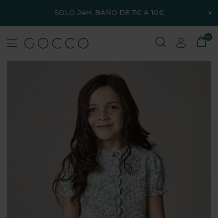
×
SOLO 24H: BAÑO DE 7€ A 10€
0