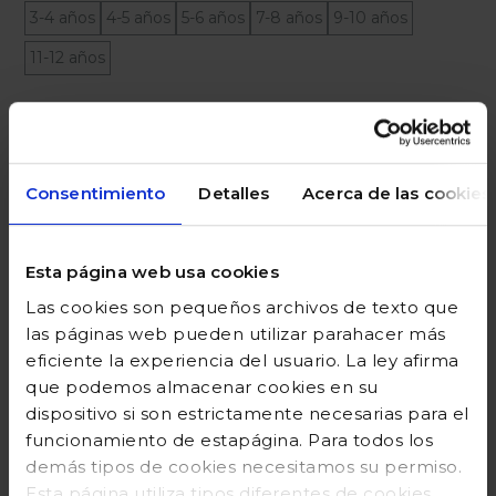
3-4 años
4-5 años
5-6 años
7-8 años
9-10 años
11-12 años
Ayuda sobre tallas
Añadir a la cesta
Consentimiento
Detalles
Acerca de las cookies
Esta página web usa cookies
DESCRIPCIÓN
Las cookies son pequeños archivos de texto que
las páginas web pueden utilizar parahacer más
COMPOSICIÓN
eficiente la experiencia del usuario. La ley afirma
que podemos almacenar cookies en su
GUÍA DE TALLAS
dispositivo si son estrictamente necesarias para el
DEVOLUCIONES
funcionamiento de estapágina. Para todos los
demás tipos de cookies necesitamos su permiso.
Esta página utiliza tipos diferentes de cookies.