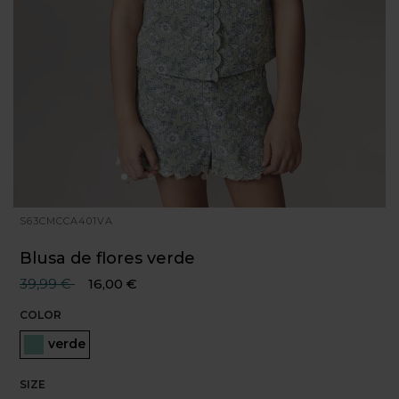
S63CMCCA401VA
Blusa de flores verde
Precio reducido desde
hasta
39,99 €
16,00 €
COLOR
Seleccionado
verde
SIZE