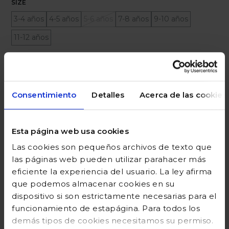
SIZE
3-4 años
4-5 años
5-6 años
7-8 años
9-10 años
11-12 años
Ayuda sobre tallas
Añadir a la cesta
Consentimiento
Detalles
Acerca de las cookies
Esta página web usa cookies
DESCRIPCIÓN
Las cookies son pequeños archivos de texto que
las páginas web pueden utilizar parahacer más
COMPOSICIÓN
eficiente la experiencia del usuario. La ley afirma
que podemos almacenar cookies en su
GUÍA DE TALLAS
dispositivo si son estrictamente necesarias para el
funcionamiento de estapágina. Para todos los
DEVOLUCIONES
demás tipos de cookies necesitamos su permiso.