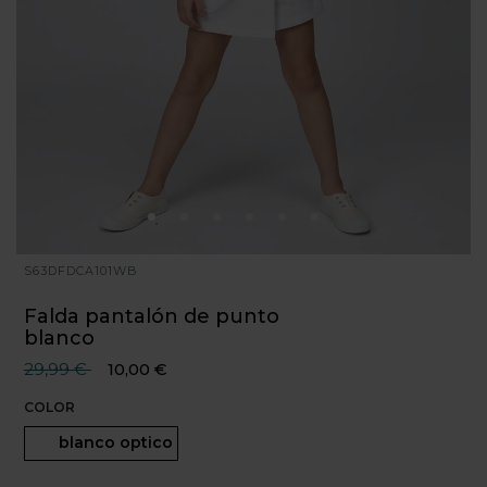
S63DFDCA101WB
Falda pantalón de punto
blanco
Precio reducido desde
hasta
29,99 €
10,00 €
COLOR
Seleccionado
blanco optico