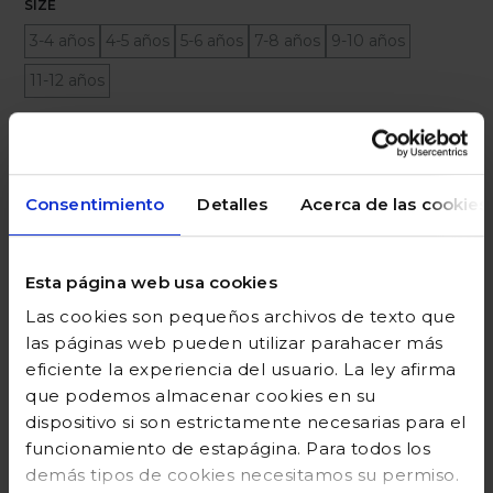
SIZE
3-4 años
4-5 años
5-6 años
7-8 años
9-10 años
11-12 años
Ayuda sobre tallas
Añadir a la cesta
Consentimiento
Detalles
Acerca de las cookies
Esta página web usa cookies
DESCRIPCIÓN
Las cookies son pequeños archivos de texto que
las páginas web pueden utilizar parahacer más
COMPOSICIÓN
eficiente la experiencia del usuario. La ley afirma
que podemos almacenar cookies en su
GUÍA DE TALLAS
dispositivo si son estrictamente necesarias para el
funcionamiento de estapágina. Para todos los
DEVOLUCIONES
demás tipos de cookies necesitamos su permiso.