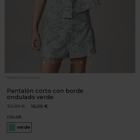
S63PSTCA402VA
Pantalón corto con borde
ondulado verde
Precio reducido desde
hasta
39,99 €
16,00 €
COLOR
Seleccionado
verde