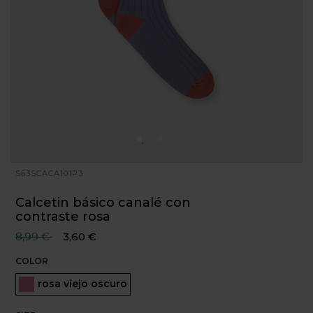
S63SCACA101P3
Calcetin básico canalé con
contraste rosa
Precio reducido desde
hasta
8,99 €
3,60 €
COLOR
Seleccionado
rosa viejo oscuro