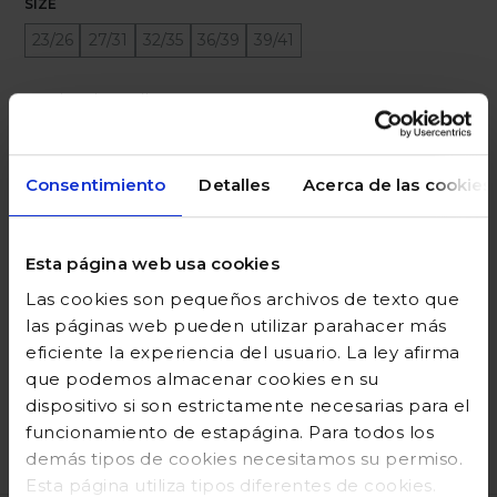
SIZE
23/26
27/31
32/35
36/39
39/41
Ayuda sobre tallas
Añadir a la cesta
Consentimiento
Detalles
Acerca de las cookies
Esta página web usa cookies
DESCRIPCIÓN
Las cookies son pequeños archivos de texto que
COMPOSICIÓN
las páginas web pueden utilizar parahacer más
eficiente la experiencia del usuario. La ley afirma
GUÍA DE TALLAS
que podemos almacenar cookies en su
dispositivo si son estrictamente necesarias para el
DEVOLUCIONES
funcionamiento de estapágina. Para todos los
demás tipos de cookies necesitamos su permiso.
Esta página utiliza tipos diferentes de cookies.